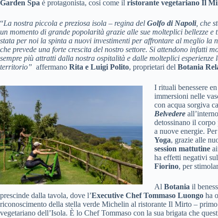
Garden Spa
è protagonista, così come il
ristorante vegetariano Il Mi
“
La nostra piccola e preziosa isola – regina del
Golfo di Napoli
, che s
un momento di grande popolarità grazie alle sue molteplici bellezze e t
stata per noi la spinta a nuovi investimenti per affrontare al meglio la
che prevede una forte crescita del nostro settore. Si attendono infatti mol
sempre più attratti dalla nostra ospitalità e dalle molteplici esperienze 
territorio”
affermano
Rita e Luigi Polito
, proprietari del
Botania Rel
I rituali benessere en 
immersioni nelle vas
con acqua sorgiva c
Belvedere
all’interno
detossinano il corpo
a nuove energie. Per 
Yoga
, grazie alle n
session mattutine
ai
ha effetti negativi su
Fiorino
, per stimola
Al
Botania
il benes
prescinde dalla tavola, dove l’
Executive Chef Tommaso Luongo
ha o
riconoscimento della stella verde Michelin al ristorante Il Mirto – primo
vegetariano dell’Isola. È lo Chef Tommaso con la sua brigata che ques