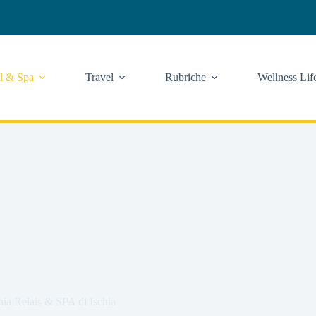
l & Spa
Travel
Rubriche
Wellness Lif
nia Relais & SPA di Ischia