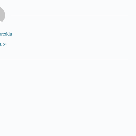
areddu
: 54