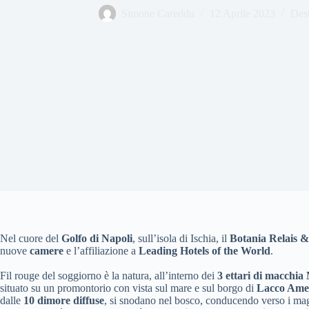
Simone Careddu
12 Aprile 2023
Dest
Nel cuore del
Golfo di Napoli
, sull’isola di Ischia, il
Botania Relais 
nuove
camere
e l’affiliazione a
Leading Hotels of the World
.
Fil rouge del soggiorno è la natura, all’interno dei
3 ettari di macchia
situato su un promontorio con vista sul mare e sul borgo di
Lacco Am
dalle
10 dimore diffuse
, si snodano nel bosco, conducendo verso i mag