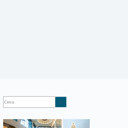
Nessun
risultato