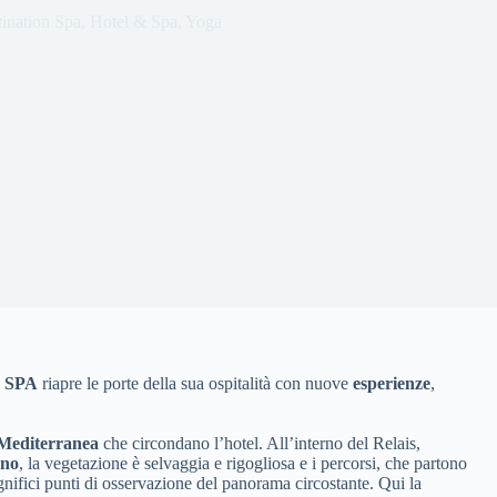
ination Spa
,
Hotel & Spa
,
Yoga
& SPA
riapre le porte della sua ospitalità con nuove
esperienze
,
 Mediterranea
che circondano l’hotel. All’interno del Relais,
eno
, la vegetazione è selvaggia e rigogliosa e i percorsi, che partono
nifici punti di osservazione del panorama circostante. Qui la