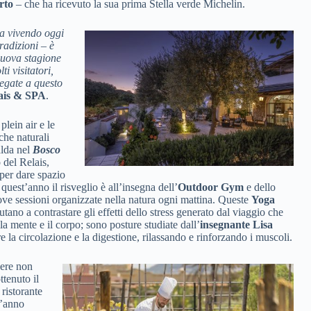
rto
– che ha ricevuto la sua prima Stella verde Michelin.
ta vivendo oggi
radizioni – è
 nuova stagione
ti visitatori,
legate a questo
ais & SPA
.
plein air e le
che naturali
alda nel
Bosco
 del Relais,
 per dare spazio
quest’anno il risveglio è all’insegna dell’
Outdoor Gym
e dello
uove sessioni organizzate nella natura ogni mattina. Queste
Yoga
utano a contrastare gli effetti dello stress generato dal viaggio che
lla mente e il corpo; sono posture studiate dall’
insegnante Lisa
re la circolazione e la digestione, rilassando e rinforzando i muscoli.
sere non
ttenuto il
 ristorante
t’anno