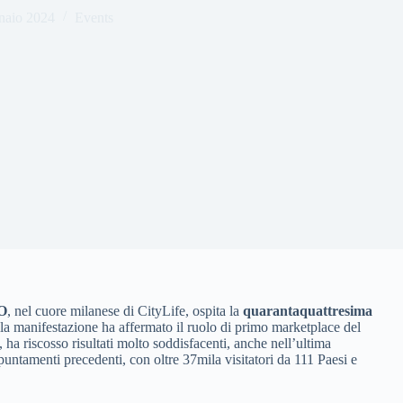
naio 2024
Events
CO
, nel cuore milanese di CityLife, ospita la
quarantaquattresima
la manifestazione ha affermato il ruolo di primo marketplace del
, ha riscosso risultati molto soddisfacenti, anche nell’ultima
ppuntamenti precedenti, con oltre 37mila visitatori da 111 Paesi e