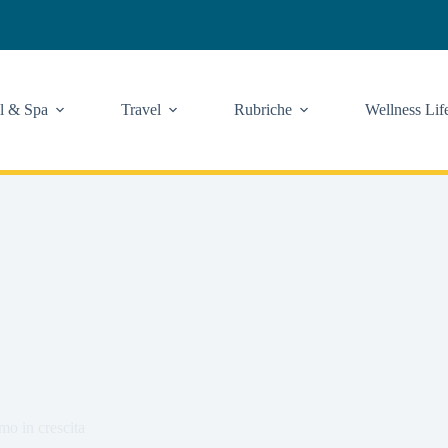
l & Spa
Travel
Rubriche
Wellness Lif
mo in crescita