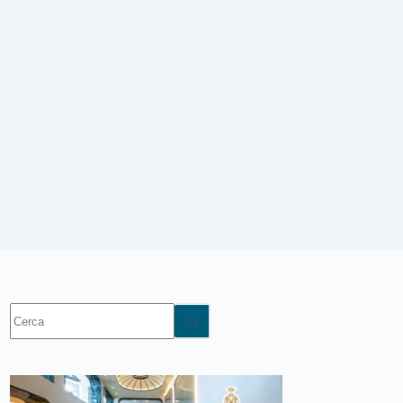
Nessun
risultato