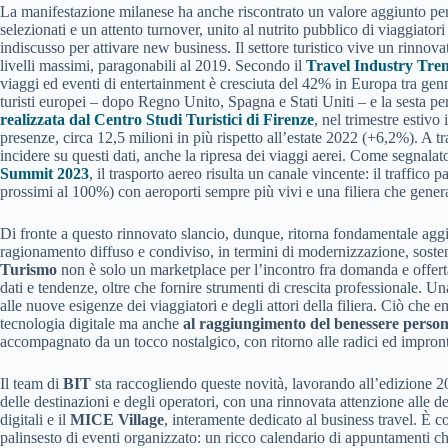
La manifestazione milanese ha anche riscontrato un valore aggiunto per l’
selezionati e un attento turnover, unito al nutrito pubblico di viaggiato
indiscusso per attivare new business. Il settore turistico vive un rinnova
livelli massimi, paragonabili al 2019. Secondo il
Travel Industry Tre
viaggi ed eventi di entertainment è cresciuta del 42% in Europa tra genna
turisti europei – dopo Regno Unito, Spagna e Stati Uniti – e la sesta per
realizzata dal Centro Studi Turistici di Firenze
, nel trimestre estivo
presenze, circa 12,5 milioni in più rispetto all’estate 2022 (+6,2%). A tra
incidere su questi dati, anche la ripresa dei viaggi aerei. Come segnala
Summit 2023
, il trasporto aereo risulta un canale vincente: il traffico 
prossimi al 100%) con aeroporti sempre più vivi e una filiera che genera
Di fronte a questo rinnovato slancio, dunque, ritorna fondamentale aggiorn
ragionamento diffuso e condiviso, in termini di modernizzazione, sosten
Turismo
non è solo un marketplace per l’incontro fra domanda e offerta
dati e tendenze, oltre che fornire strumenti di crescita professionale. 
alle nuove esigenze dei viaggiatori e degli attori della filiera. Ciò che
tecnologia digitale ma anche
al raggiungimento del benessere persona
accompagnato da un tocco nostalgico, con ritorno alle radici ed impront
Il team di
BIT
sta raccogliendo queste novità, lavorando all’edizione 
delle destinazioni e degli operatori, con una rinnovata attenzione alle d
digitali e il
MICE Village
, interamente dedicato al business travel. È 
palinsesto di eventi organizzato: un ricco calendario di appuntamenti c