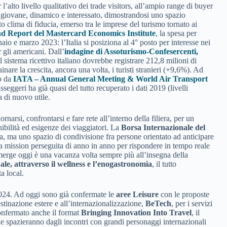
alto livello qualitativo dei trade visitors, all’ampio range di buyer
ri giovane, dinamico e interessato, dimostrandosi uno spazio
to clima di fiducia, emerso tra le imprese del turismo tornato ai
nd Report del Mastercard Economics Institute
, la spesa per
io e marzo 2023: l’Italia si posiziona al 4° posto per interesse nei
 gli americani. Dall’
indagine di Assoturismo-Confesercenti,
 il sistema ricettivo italiano dovrebbe registrare 212,8 milioni di
inare la crescita, ancora una volta, i turisti stranieri (+9,6%). Ad
to da
IATA – Annual General Meeting & World Air Transport
passeggeri ha già quasi del tutto recuperato i dati 2019 (livelli
 di nuovo utile.
arsi, confrontarsi e fare rete all’interno della filiera, per un
ibilità ed esigenze dei viaggiatori. La
Borsa Internazionale del
, ma uno spazio di condivisione fra persone orientato ad anticipare
Una mission perseguita di anno in anno per rispondere in tempo reale
 emerge oggi è una vacanza volta sempre più all’insegna della
le, attraverso il wellness e l’enogastronomia
, il tutto
a local.
2024. Ad oggi sono già confermate le
aree Leisure
con le proposte
estinazione estere e all’internazionalizzazione,
BeTech
, per i servizi
confermato anche il format
Bringing Innovation Into Travel
, il
he spazieranno dagli incontri con grandi personaggi internazionali