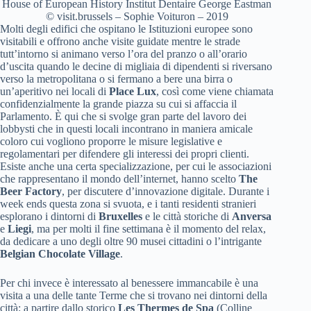
House of European History Institut Dentaire George Eastman
© visit.brussels – Sophie Voituron – 2019
Molti degli edifici che ospitano le Istituzioni europee sono
visitabili e offrono anche visite guidate mentre le strade
tutt’intorno si animano verso l’ora del pranzo o all’orario
d’uscita quando le decine di migliaia di dipendenti si riversano
verso la metropolitana o si fermano a bere una birra o
un’aperitivo nei locali di
Place Lux
, così come viene chiamata
confidenzialmente la grande piazza su cui si affaccia il
Parlamento. È qui che si svolge gran parte del lavoro dei
lobbysti che in questi locali incontrano in maniera amicale
coloro cui vogliono proporre le misure legislative e
regolamentari per difendere gli interessi dei propri clienti.
Esiste anche una certa specializzazione, per cui le associazioni
che rappresentano il mondo dell’internet, hanno scelto
The
Beer Factory
, per discutere d’innovazione digitale. Durante i
week ends questa zona si svuota, e i tanti residenti stranieri
esplorano i dintorni di
Bruxelles
e le città storiche di
Anversa
e
Liegi
, ma per molti il fine settimana è il momento del relax,
da dedicare a uno degli oltre 90 musei cittadini o l’intrigante
Belgian Chocolate Village
.
Per chi invece è interessato al benessere immancabile è una
visita a una delle tante Terme che si trovano nei dintorni della
città: a partire dallo storico
Les Thermes de Spa
(Colline