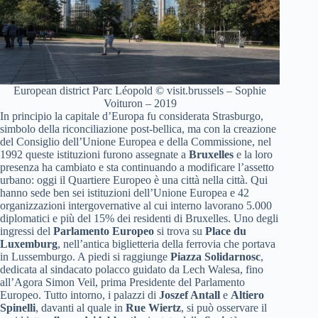
European district Parc Léopold © visit.brussels – Sophie
Voituron – 2019
In principio la capitale d’Europa fu considerata Strasburgo,
simbolo della riconciliazione post-bellica, ma con la creazione
del Consiglio dell’Unione Europea e della Commissione, nel
1992 queste istituzioni furono assegnate a
Bruxelles
e la loro
presenza ha cambiato e sta continuando a modificare l’assetto
urbano: oggi il Quartiere Europeo è una città nella città. Qui
hanno sede ben sei istituzioni dell’Unione Europea e 42
organizzazioni intergovernative al cui interno lavorano 5.000
diplomatici e più del 15% dei residenti di Bruxelles. Uno degli
ingressi del
Parlamento Europeo
si trova su
Place du
Luxemburg
, nell’antica biglietteria della ferrovia che portava
in Lussemburgo. A piedi si raggiunge
Piazza Solidarnosc
,
dedicata al sindacato polacco guidato da Lech Walesa, fino
all’Agora Simon Veil, prima Presidente del Parlamento
Europeo. Tutto intorno, i palazzi di
Joszef Antall
e
Altiero
Spinelli
, davanti al quale in
Rue Wiertz
, si può osservare il