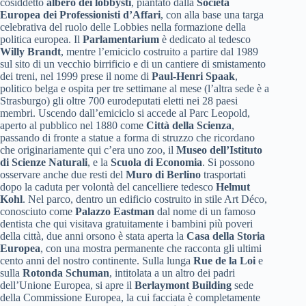
cosiddetto
albero dei lobbysti
, piantato dalla
Società
Europea dei Professionisti d’Affari
, con alla base una targa
celebrativa del ruolo delle Lobbies nella formazione della
politica europea. Il
Parlamentarium
è dedicato al tedesco
Willy Brandt
, mentre l’emiciclo costruito a partire dal 1989
sul sito di un vecchio birrificio e di un cantiere di smistamento
dei treni, nel 1999 prese il nome di
Paul-Henri Spaak
,
politico belga e ospita per tre settimane al mese (l’altra sede è a
Strasburgo) gli oltre 700 eurodeputati eletti nei 28 paesi
membri. Uscendo dall’emiciclo si accede al Parc Leopold,
aperto al pubblico nel 1880 come
Città della Scienza
,
passando di fronte a statue a forma di struzzo che ricordano
che originariamente qui c’era uno zoo, il
Museo dell’Istituto
di Scienze Naturali
, e la
Scuola di Economia
. Si possono
osservare anche due resti del
Muro di Berlino
trasportati
dopo la caduta per volontà del cancelliere tedesco
Helmut
Kohl
. Nel parco, dentro un edificio costruito in stile Art Déco,
conosciuto come
Palazzo Eastman
dal nome di un famoso
dentista che qui visitava gratuitamente i bambini più poveri
della città, due anni orsono è stata aperta la
Casa della Storia
Europea
, con una mostra permanente che racconta gli ultimi
cento anni del nostro continente. Sulla lunga
Rue de la Loi
e
sulla
Rotonda Schuman
, intitolata a un altro dei padri
dell’Unione Europea, si apre il
Berlaymont Building
sede
della Commissione Europea, la cui facciata è completamente