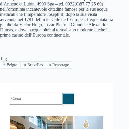
d’Annette et Lubin, 4900 Spa – tel. 0032(0)87 77 25 60)
nell’omonima incantevole cittadina famosa per le sue acque
medicali che l’imperatore Joseph II, dopo la sua visita
avvenuta nel 1781 definì il “Café de l’Europe“, frequentata fra
gli altri da Victor Hugo, lo zar Pietro il Grande e Alexandre
Dumas, e dove nacque oltre al termalismo moderno anche il
primo casinò dell’Europa continentale.
Tag
#
Belgio
#
Bruxelles
#
Reportage
Nessun
risultato