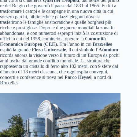
una volta si chiamava
Quartier Léopold
, dal nome del primo
re del Belgio che governò il paese dal 1831 al 1865. Fu lui a
trasformare i campi e le campagne in una nuova città in cui
sorsero parchi, biblioteche e palazzi eleganti dove si
trasferirono le famiglie aristocratiche e quelle borghesi più
ricche e prestigiose. Dopo le due guerre mondiali la zona fu
abbandonata, e con numerosi espropri iniziò la costruzione di
uffici in cui nel 1958, cominciò a operare la
Comunità
Economica Europea (CEE)
. Era l’anno in cui
Bruxelles
ospitò la grande
Fiera Universale
, il cui simbolo l’
Atomium
ricorda ancora la visione verso il futuro di un’Europa da pochi
anni uscita dal grande conflitto mondiale. La struttura che
rappresenta un cristallo di ferro alto 102 metri, con 9 sfere dal
diametro di 18 metri ciascuna, che oggi ospita convegni,
concerti e conferenze si trova nel
Parco Heysel
, a nord di
Bruxelles.