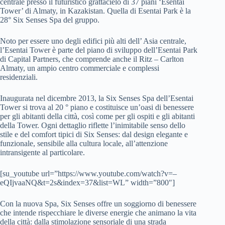
centrale presso il futuristico grattacielo di 37 piani ‘Esentai
Tower’ di Almaty, in Kazakistan. Quella di Esentai Park è la
28° Six Senses Spa del gruppo.
Noto per essere uno degli edifici più alti dell’ Asia centrale,
l’Esentai Tower è parte del piano di sviluppo dell’Esentai Park
di Capital Partners, che comprende anche il Ritz – Carlton
Almaty, un ampio centro commerciale e complessi
residenziali.
Inaugurata nel dicembre 2013, la Six Senses Spa dell’Esentai
Tower si trova al 20 ° piano e costituisce un’oasi di benessere
per gli abitanti della città, così come per gli ospiti e gli abitanti
della Tower. Ogni dettaglio riflette l’inimitabile senso dello
stile e del comfort tipici di Six Senses: dal design elegante e
funzionale, sensibile alla cultura locale, all’attenzione
intransigente al particolare.
[su_youtube url=”https://www.youtube.com/watch?v=–
eQIjvaaNQ&t=2s&index=37&list=WL” width=”800″]
Con la nuova Spa, Six Senses offre un soggiorno di benessere
che intende rispecchiare le diverse energie che animano la vita
della città: dalla stimolazione sensoriale di una strada