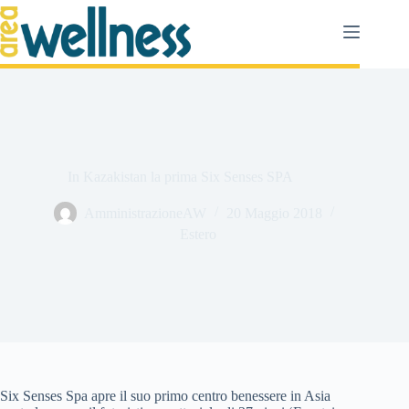
Salta
al
contenuto
In Kazakistan la prima Six Senses SPA
AmministrazioneAW
20 Maggio 2018
Estero
Six Senses Spa apre il suo primo centro benessere in Asia