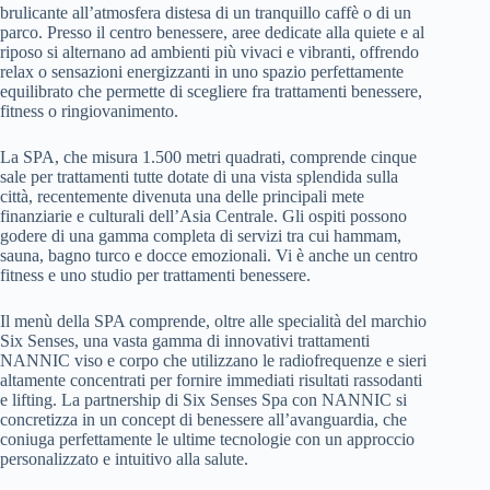
brulicante all’atmosfera distesa di un tranquillo caffè o di un
parco. Presso il centro benessere, aree dedicate alla quiete e al
riposo si alternano ad ambienti più vivaci e vibranti, offrendo
relax o sensazioni energizzanti in uno spazio perfettamente
equilibrato che permette di scegliere fra trattamenti benessere,
fitness o ringiovanimento.
La SPA, che misura 1.500 metri quadrati, comprende cinque
sale per trattamenti tutte dotate di una vista splendida sulla
città, recentemente divenuta una delle principali mete
finanziarie e culturali dell’Asia Centrale. Gli ospiti possono
godere di una gamma completa di servizi tra cui hammam,
sauna, bagno turco e docce emozionali. Vi è anche un centro
fitness e uno studio per trattamenti benessere.
Il menù della SPA comprende, oltre alle specialità del marchio
Six Senses, una vasta gamma di innovativi trattamenti
NANNIC viso e corpo che utilizzano le radiofrequenze e sieri
altamente concentrati per fornire immediati risultati rassodanti
e lifting. La partnership di Six Senses Spa con NANNIC si
concretizza in un concept di benessere all’avanguardia, che
coniuga perfettamente le ultime tecnologie con un approccio
personalizzato e intuitivo alla salute.