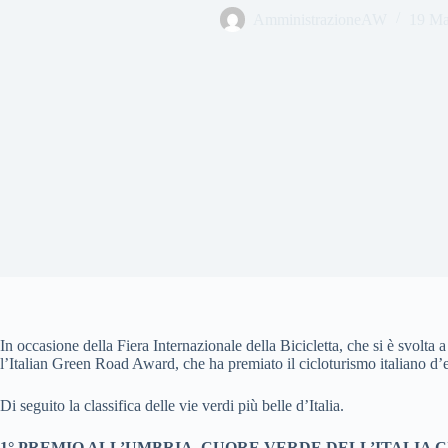
AmministrazioneAW
19 Ma
In occasione della Fiera Internazionale della Bicicletta, che si è svolta 
l’Italian Green Road Award, che ha premiato il cicloturismo italiano d’
Di seguito la classifica delle vie verdi più belle d’Italia.
1° PREMIO ALL’UMBRIA, CUORE VERDE DELL’ITALIA 