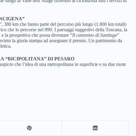
ungo la Valle dell’Adige offrendo al cicloturista tutti i servizi di
ANCIGENA”
”, 380 km che fanno parte del percorso più lungo (1.800 km totali)
ico che lo percorse nel 990. I paesaggi suggestivi della Toscana, la
 e la prospettiva che possa diventare “
Il cammino di Santiago
”
nvinto la giuria stampa ad assegnare il premio. Un patrimonio da
letica.
A “BICIPOLITANA” DI PESARO
auspicio che l’idea di una metropolitana in superficie e su due ruote