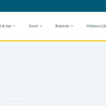
l & Spa
Travel
Rubriche
Wellness Lif
si-Spoleto-Norcia