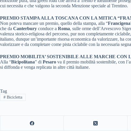
emozione pura, una green road che arriva a Trento e idealmente prosegue l
cui necessita e che valgono la seconda Menzione speciale al Trentino.
PREMIO STAMPA ALLA TOSCANA CON LA MITICA “FR
Non poteva mancare un premio, quello della stampa, alla “
Francigena
che da
Canterbury
conduce a
Roma
, sulle orme dell’Arvescovo Siger
valenza storico-religiosa del percorso, pur non completamente ciclabile,
italiano, dunque un’importante risorsa economica da valorizzare, ha co
valorizzare e da completare come pista ciclabile con la necessaria segna
PREMIO MOBILITA’ SOSTENIBILE ALLE MARCHE CON L
Alla “
Bicipolitana
” di
Pesaro
va il premio mobilità sostenibile, con l’
si diffonda e venga replicata in altre città italiane.
Tag
#
Bicicletta