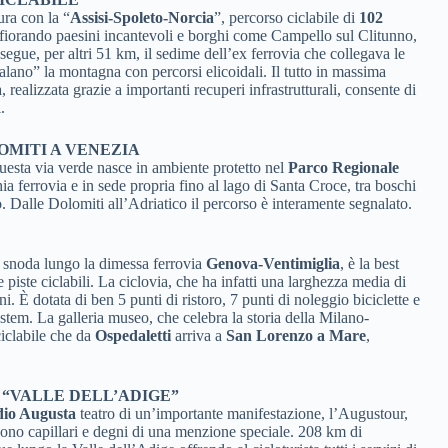
ura con la “
Assisi-Spoleto-Norcia
”, percorso ciclabile di
102
 sfiorando paesini incantevoli e borghi come Campello sul Clitunno,
segue, per altri 51 km, il sedime dell’ex ferrovia che collegava le
calano” la montagna con percorsi elicoidali. Il tutto in massima
ealizzata grazie a importanti recuperi infrastrutturali, consente di
.
OMITI A VENEZIA
Questa via verde nasce in ambiente protetto nel
Parco Regionale
a ferrovia e in sede propria fino al lago di Santa Croce, tra boschi
o. Dalle Dolomiti all’Adriatico il percorso è interamente segnalato.
i snoda lungo la dimessa ferrovia
Genova-Ventimiglia
, è la best
 piste ciclabili. La ciclovia, che ha infatti una larghezza media di
i. È dotata di ben 5 punti di ristoro, 7 punti di noleggio biciclette e
stem. La galleria museo, che celebra la storia della Milano-
ciclabile che da
Ospedaletti
arriva a
San Lorenzo a Mare
,
 “VALLE DELL’ADIGE”
dio Augusta
teatro di un’importante manifestazione, l’Augustour,
e sono capillari e degni di una menzione speciale. 208 km di