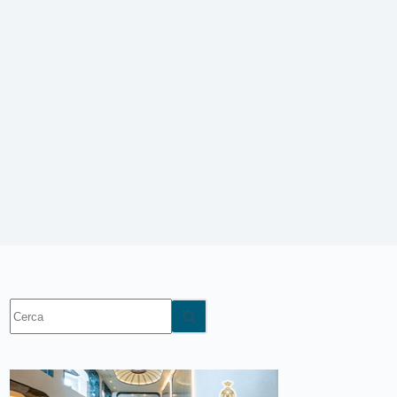
Nessun
risultato