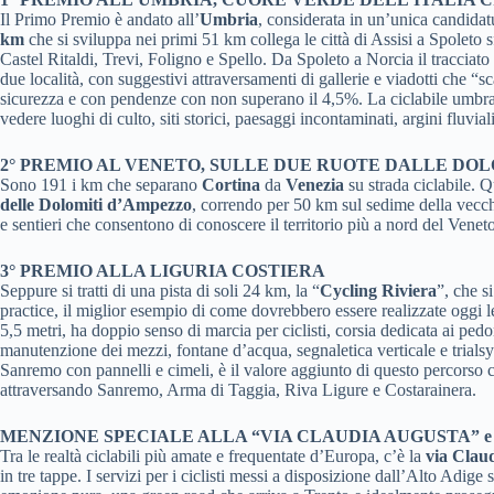
Il Primo Premio è andato all’
Umbria
, considerata in un’unica candidat
km
che si sviluppa nei primi 51 km collega le città di Assisi a Spoleto
Castel Ritaldi, Trevi, Foligno e Spello. Da Spoleto a Norcia il tracciato 
due località, con suggestivi attraversamenti di gallerie e viadotti che “s
sicurezza e con pendenze con non superano il 4,5%. La ciclabile umbra, r
vedere luoghi di culto, siti storici, paesaggi incontaminati, argini fluviali
2° PREMIO AL VENETO, SULLE DUE RUOTE DALLE DOL
Sono 191 i km che separano
Cortina
da
Venezia
su strada ciclabile. 
delle Dolomiti d’Ampezzo
, correndo per 50 km sul sedime della vecchi
e sentieri che consentono di conoscere il territorio più a nord del Venet
3° PREMIO ALLA LIGURIA COSTIERA
Seppure si tratti di una pista di soli 24 km, la “
Cycling Riviera
”, che s
practice, il miglior esempio di come dovrebbero essere realizzate oggi le
5,5 metri, ha doppio senso di marcia per ciclisti, corsia dedicata ai pedon
manutenzione dei mezzi, fontane d’acqua, segnaletica verticale e trialsy
Sanremo con pannelli e cimeli, è il valore aggiunto di questo percorso 
attraversando Sanremo, Arma di Taggia, Riva Ligure e Costarainera.
MENZIONE SPECIALE ALLA “VIA CLAUDIA AUGUSTA” e
Tra le realtà ciclabili più amate e frequentate d’Europa, c’è la
via Clau
in tre tappe. I servizi per i ciclisti messi a disposizione dall’Alto Adig