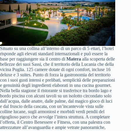
Situato su una collina all’interno di un parco di 5 ettari, l’hotel
risponde agli elevati standard internazionali e può essere la
base per raggiungere sia il centro di
Matera
alla scoperta delle
bellezze dei suoi Sassi, che il territorio della Lucania che della
vicina Puglia. 125 camere dotate di ogni comfort, incluse 16
deluxe e 3 suites. Punto di forza la gastronomia del territorio
con i suoi gusti intensi e prelibati, semplicità delle preparazioni
e genuinità degli ingredienti elaborati in una cucina gourmet.
Nella bella stagione il ristorante si trasferisce tra bordo lago e
bordo piscina con alcuni tavoli su un isolotto circondato solo
dall’acqua, dalle anatre, dalle palme, dal magico gioco di luci
e dal fruscio della cascata, con un’incantevole vista sulle
colline lucane, sugli armoniosi e morbidi verdi pendii del
rigoglioso parco che avvolge l’intera struttura. A completare
l’offerta, il Centro Benessere e Fitness, con una palestra con
attrezzature all’avanguardia e ampie vetrate panoramiche,