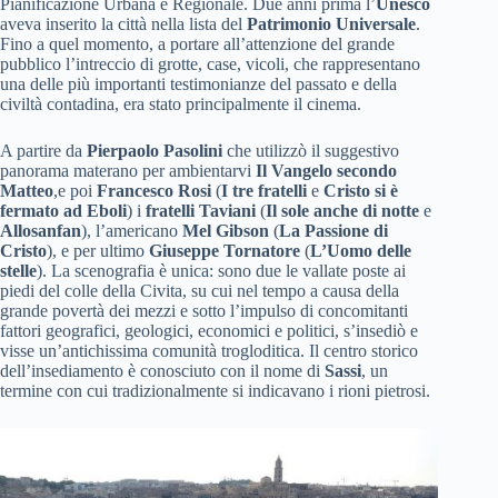
Pianificazione Urbana e Regionale. Due anni prima l’
Unesco
aveva inserito la città nella lista del
Patrimonio Universale
.
Fino a quel momento, a portare all’attenzione del grande
pubblico l’intreccio di grotte, case, vicoli, che rappresentano
una delle più importanti testimonianze del passato e della
civiltà contadina, era stato principalmente il cinema.
A partire da
Pierpaolo Pasolini
che utilizzò il suggestivo
panorama materano per ambientarvi
Il Vangelo secondo
Matteo
,e poi
Francesco Rosi
(
I tre fratelli
e
Cristo si è
fermato ad Eboli
) i
fratelli Taviani
(
Il sole anche di notte
e
Allosanfan
), l’americano
Mel Gibson
(
La Passione di
Cristo
), e per ultimo
Giuseppe Tornatore
(
L’Uomo delle
stelle
). La scenografia è unica: sono due le vallate poste ai
piedi del colle della Civita, su cui nel tempo a causa della
grande povertà dei mezzi e sotto l’impulso di concomitanti
fattori geografici, geologici, economici e politici, s’insediò e
visse un’antichissima comunità trogloditica. Il centro storico
dell’insediamento è conosciuto con il nome di
Sassi
, un
termine con cui tradizionalmente si indicavano i rioni pietrosi.