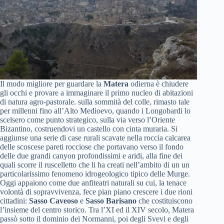
Il modo migliore per guardare la
Matera
odierna è chiudere
gli occhi e provare a immaginare il primo nucleo di abitazioni
di natura agro-pastorale. sulla sommità del colle, rimasto tale
per millenni fino all’Alto Medioevo, quando i Longobardi lo
scelsero come punto strategico, sulla via verso l’Oriente
Bizantino, costruendovi un castello con cinta muraria. Si
aggiunse una serie di case rurali scavate nella roccia calcarea
delle scoscese pareti rocciose che portavano verso il fondo
delle due grandi canyon profondissimi e aridi, alla fine dei
quali scorre il ruscelletto che li ha creati nell’ambito di un un
particolarissimo fenomeno idrogeologico tipico delle Murge.
Oggi appaiono come due anfiteatri naturali su cui, la tenace
volontà di sopravvivenza, fece pian piano crescere i due rioni
cittadini:
Sasso Caveoso
e
Sasso Barisano
che costi­tuiscono
l’insieme del centro storico. Tra l’XI ed il XIV secolo, Matera
passò sotto il dominio dei Normanni, poi degli Svevi e degli