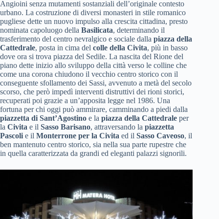
Angioini senza mutamenti sostanziali dell’originale contesto
urbano. La costruzione di diversi monasteri in stile romanico
pugliese dette un nuovo impulso alla crescita cittadina, presto
nominata capoluogo della
Basilicata
, determinando il
trasferimento del centro nevralgico e sociale dalla
piazza della
Cattedrale
, posta in cima del
colle della Civita
, più in basso
dove ora si trova piazza del Sedile. La nascita del Rione del
piano dette inizio allo sviluppo della città verso le colline che
come una corona chiudono il vecchio centro storico con il
conseguente sfollamento dei Sassi, avvenuto a metà del secolo
scorso, che però impedì interventi distruttivi dei rioni storici,
recuperati poi grazie a un’apposita legge nel 1986. Una
fortuna per chi oggi può ammirare, camminando a piedi dalla
piazzetta di Sant’Agostino
e la
piazza della Cattedrale
per
la
Civita
e il
Sasso Barisano
, attraversando la
piazzetta
Pascoli
e il
Monterrone per la Civita
ed il
Sasso Caveoso
, il
ben mantenuto centro storico, sia nella sua parte rupestre che
in quella caratterizzata da grandi ed eleganti palazzi signorili.