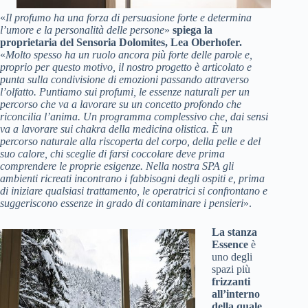
«
Il profumo ha una forza di persuasione forte e determina
l’umore e la personalità delle persone
»
spiega la
proprietaria del Sensoria Dolomites, Lea Oberhofer.
«
Molto spesso ha un ruolo ancora più forte delle parole e,
proprio per questo motivo, il nostro progetto è articolato e
punta sulla condivisione di emozioni passando attraverso
l’olfatto. Puntiamo sui profumi, le essenze naturali per un
percorso che va a lavorare su un concetto profondo che
riconcilia l’anima. Un programma complessivo che, dai sensi
va a lavorare sui chakra della medicina olistica. È un
percorso naturale alla riscoperta del corpo, della pelle e del
suo calore, chi sceglie di farsi coccolare deve prima
comprendere le proprie esigenze. Nella nostra SPA gli
ambienti ricreati incontrano i fabbisogni degli ospiti e, prima
di iniziare qualsiasi trattamento, le operatrici si confrontano e
suggeriscono essenze in grado di contaminare i pensieri
».
La stanza
Essence
è
uno degli
spazi più
frizzanti
all’interno
della quale