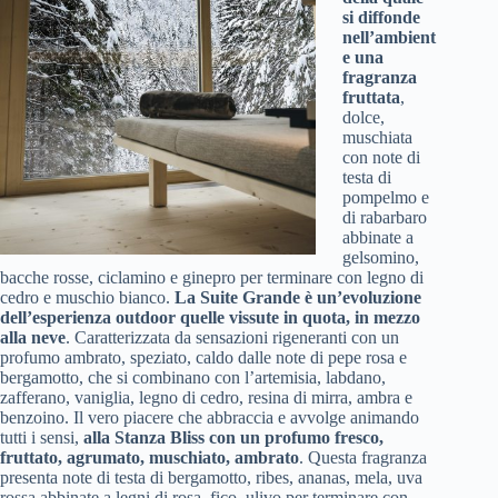
si diffonde
nell’ambient
e una
fragranza
fruttata
,
dolce,
muschiata
con note di
testa di
pompelmo e
di rabarbaro
abbinate a
gelsomino,
bacche rosse, ciclamino e ginepro per terminare con legno di
cedro e muschio bianco.
La Suite Grande è un’evoluzione
dell’esperienza outdoor
quelle vissute in quota, in mezzo
alla neve
. Caratterizzata da sensazioni rigeneranti con un
profumo ambrato, speziato, caldo dalle note di pepe rosa e
bergamotto, che si combinano con l’artemisia, labdano,
zafferano, vaniglia, legno di cedro, resina di mirra, ambra e
benzoino. Il vero piacere che abbraccia e avvolge animando
tutti i sensi,
alla Stanza Bliss
con un profumo fresco,
fruttato, agrumato, muschiato, ambrato
. Questa fragranza
presenta note di testa di bergamotto, ribes, ananas, mela, uva
rossa abbinate a legni di rosa, fico, ulivo per terminare con