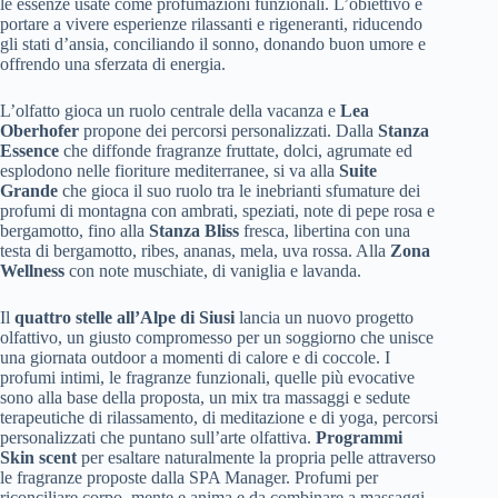
le essenze usate come profumazioni funzionali. L’obiettivo è
portare a vivere esperienze rilassanti e rigeneranti, riducendo
gli stati d’ansia, conciliando il sonno, donando buon umore e
offrendo una sferzata di energia.
L’olfatto gioca un ruolo centrale della vacanza e
Lea
Oberhofer
propone dei percorsi personalizzati. Dalla
Stanza
Essence
che diffonde fragranze fruttate, dolci, agrumate ed
esplodono nelle fioriture mediterranee, si va alla
Suite
Grande
che gioca il suo ruolo tra le inebrianti sfumature dei
profumi di montagna con ambrati, speziati, note di pepe rosa e
bergamotto, fino alla
Stanza Bliss
fresca, libertina con una
testa di bergamotto, ribes, ananas, mela, uva rossa. Alla
Zona
Wellness
con note muschiate, di vaniglia e lavanda.
Il
quattro stelle all’Alpe di Siusi
lancia un nuovo progetto
olfattivo, un giusto compromesso per un soggiorno che unisce
una giornata outdoor a momenti di calore e di coccole. I
profumi intimi, le fragranze funzionali, quelle più evocative
sono alla base della proposta, un mix tra massaggi e sedute
terapeutiche di rilassamento, di meditazione e di yoga, percorsi
personalizzati che puntano sull’arte olfattiva.
Programmi
Skin scent
per esaltare naturalmente la propria pelle attraverso
le fragranze proposte dalla SPA Manager. Profumi per
riconciliare corpo, mente e anima
e da combinare a massaggi