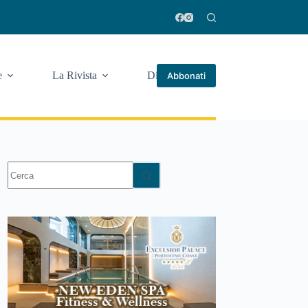
e
La Rivista
Di più
Abbonati
Nessun
risultato