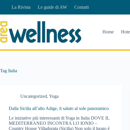
Salta
La Rivista
Le guide di AW
Contatti
al
contenuto
Home
Hote
Tag
Italia
Uncategorized
,
Yoga
Dalla Sicilia all’alto Adige, il saluto al sole panoramico
Le iniziative più interessanti di Yoga in Italia DOVE IL
MEDITERRANEO INCONTRA LO IONIO –
Country House Villadorata (Sicilia) Non solo il luogo è