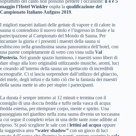
soprattutto del caldo non possono perdere l’occasione:
il 4 e 5
maggio
l’Hotel Winkler
ospita la
qualificazione del
Campionato Italiano Aufguss 2019
.
I migliori maestri italiani delle gettate di vapore e di calore in
sauna si contendono il nuovo titolo e l’ingresso in finale e la
partecipazione al Campionato del Mondo di Sauna. Per
incantare la giuria e i presenti i maestri della sauna si
esibiscono nella grandissima sauna panoramica dell’hotel, con
una parete completamente di vetro con vista sulla
Val
Pusteria.
Nel grande spazio luminoso, i maestri sono liberi di
dare sfogo alla loro originalità utilizzando musiche, aromi, luci
e creando all’interno della sauna un spettacolo di incredibili
scenografie. Ci si lascia sorprendere dall’utilizzo del ghiaccio,
del miele, degli infusi e da tutto ciò che la fantasia dei maestri
della sauna mette in atto per stupire i partecipanti.
La durata è sempre intorno ai 12 minuti e termina con il
consiglio di una doccia fredda e tuffo nella vasca di acqua
fredda esterna, per ritemprare corpo, mente e spirito. Una
passeggiata nel giardino nella zona sauna diventa un toccasana
a cui segue il completo relax in una delle tante zone adibite al
riposo. Si può scegliere le sale con i
lettini ad acqua
oppure
la suggestiva area
“water shadow”
con un gioco di luci
creato dall’acqua che illumina le pareti, oppure scoprire la
sala