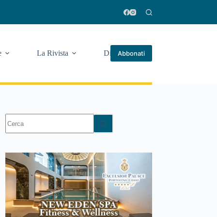
e
La Rivista
Di più
Abbonati
Nessun
risultato