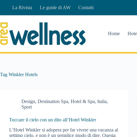
Salta
La Rivista
Le guide di AW
Contatti
al
contenuto
Home
Hote
Tag
Winkler Hotels
Design
,
Destination Spa
,
Hotel & Spa
,
Italia
,
Sport
Toccare il cielo con un dito all’Hotel Winkler
L’Hotel Winkler si adopera per far vivere una vacanza al
settimo cielo, e non è un semplice modo di dire. Questa