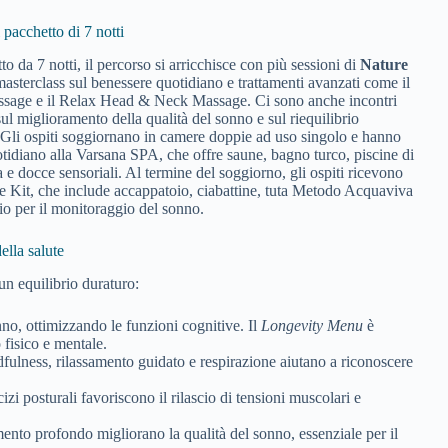
 pacchetto di 7 notti
o da 7 notti, il percorso si arricchisce con più sessioni di
Nature
masterclass sul benessere quotidiano e trattamenti avanzati come il
sage e il Relax Head & Neck Massage. Ci sono anche incontri
sul miglioramento della qualità del sonno e sul riequilibrio
 Gli ospiti soggiornano in camere doppie ad uso singolo e hanno
tidiano alla Varsana SPA, che offre saune, bagno turco, piscine di
a e docce sensoriali. Al termine del soggiorno, gli ospiti ricevono
Kit, che include accappatoio, ciabattine, tuta Metodo Acquaviva
io per il monitoraggio del sonno.
della salute
 un equilibrio duraturo:
no, ottimizzando le funzioni cognitive. Il
Longevity Menu
è
 fisico e mentale.
dfulness, rilassamento guidato e respirazione aiutano a riconoscere
izi posturali favoriscono il rilascio di tensioni muscolari e
amento profondo migliorano la qualità del sonno, essenziale per il