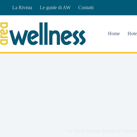
Salta
La Rivista
Le guide di AW
Contatti
al
contenuto
Home
Hote
Lo Stress Release Retreat di Palazz