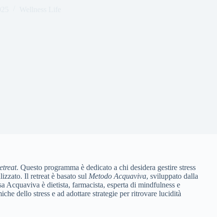
025
Wellness Life
etreat
. Questo programma è dedicato a chi desidera gestire stress
zzato. Il retreat è basato sul
Metodo Acquaviva
, sviluppato dalla
sa Acquaviva è dietista, farmacista, esperta di mindfulness e
iche dello stress e ad adottare strategie per ritrovare lucidità