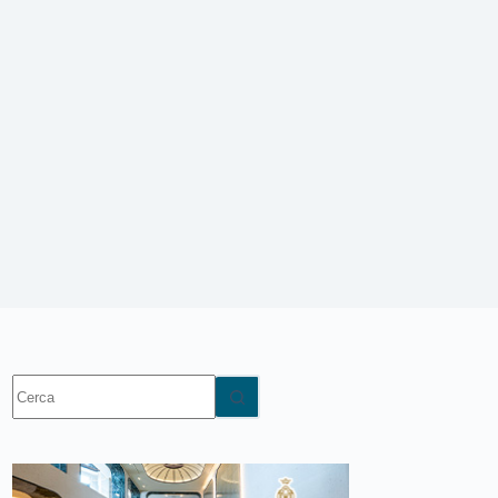
Nessun
risultato