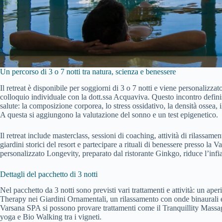
Un percorso di 3 o 7 notti tra natura, scienza e benessere
Il retreat è disponibile per soggiorni di 3 o 7 notti e viene personalizzato
colloquio individuale con la dott.ssa Acquaviva. Questo incontro definisc
salute: la composizione corporea, lo stress ossidativo, la densità ossea, il
A questa si aggiungono la valutazione del sonno e un test epigenetico.
Il retreat include masterclass, sessioni di coaching, attività di rilassam
giardini storici del resort e partecipare a rituali di benessere presso la
personalizzato Longevity, preparato dal ristorante Ginkgo, riduce l’inf
Dettagli del pacchetto di 3 notti
Nel pacchetto da 3 notti sono previsti vari trattamenti e attività: un ap
Therapy nei Giardini Ornamentali, un rilassamento con onde binaurali e
Varsana SPA si possono provare trattamenti come il Tranquillity Massag
yoga e Bio Walking tra i vigneti.