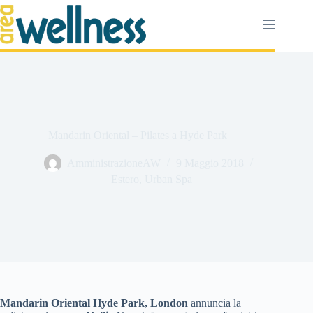
Salta
al
contenuto
Mandarin Oriental – Pilates a Hyde Park
AmministrazioneAW
9 Maggio 2018
Estero
,
Urban Spa
Mandarin Oriental Hyde Park, London
annuncia la