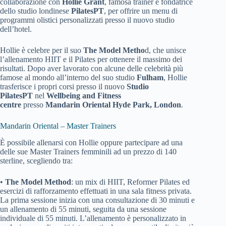
collaborazione con
Hollie Grant
, famosa trainer e fondatrice
dello studio londinese
PilatesPT
, per offrire un menu di
programmi olistici personalizzati presso il nuovo studio
dell’hotel.
Hollie è celebre per il suo
The Model Metho
d, che unisce
l’allenamento HIIT e il Pilates per ottenere il massimo dei
risultati. Dopo aver lavorato con alcune delle celebrità più
famose al mondo all’interno del suo studio
Fulham
, Hollie
trasferisce i propri corsi presso il nuovo
Studio
PilatesPT
nel
Wellbeing and Fitness
centre
presso
Mandarin Oriental Hyde Park, London
.
Mandarin Oriental – Master Trainers
È possibile allenarsi con Hollie oppure partecipare ad una
delle sue Master Trainers femminili ad un prezzo di 140
sterline, scegliendo tra:
•
The Model Method
: un mix di HIIT, Reformer Pilates ed
esercizi di rafforzamento effettuati in una sala fitness privata.
La prima sessione inizia con una consultazione di 30 minuti e
un allenamento di 55 minuti, seguita da una sessione
individuale di 55 minuti. L’allenamento è personalizzato in