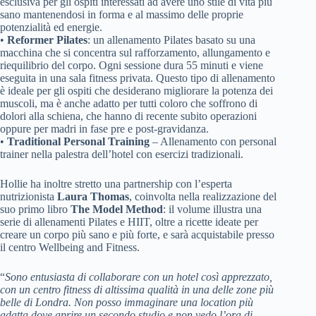
esclusiva per gli ospiti interessati ad avere uno stile di vita più
sano mantenendosi in forma e al massimo delle proprie
potenzialità ed energie.
•
Reformer Pilates
: un allenamento Pilates basato su una
macchina che si concentra sul rafforzamento, allungamento e
riequilibrio del corpo. Ogni sessione dura 55 minuti e viene
eseguita in una sala fitness privata. Questo tipo di allenamento
è ideale per gli ospiti che desiderano migliorare la potenza dei
muscoli, ma è anche adatto per tutti coloro che soffrono di
dolori alla schiena, che hanno di recente subito operazioni
oppure per madri in fase pre e post-gravidanza.
•
Traditional Personal Training
– Allenamento con personal
trainer nella palestra dell’hotel con esercizi tradizionali.
Hollie ha inoltre stretto una partnership con l’esperta
nutrizionista
Laura Thomas
, coinvolta nella realizzazione del
suo primo libro
The Model Method
: il volume illustra una
serie di allenamenti Pilates e HIIT, oltre a ricette ideate per
creare un corpo più sano e più forte, e sarà acquistabile presso
il centro Wellbeing and Fitness.
“
Sono entusiasta di collaborare con un hotel così apprezzato,
con un centro fitness di altissima qualità in una delle zone più
belle di Londra. Non posso immaginare una location più
adatta dove aprire un secondo studio e non vedo l’ora di