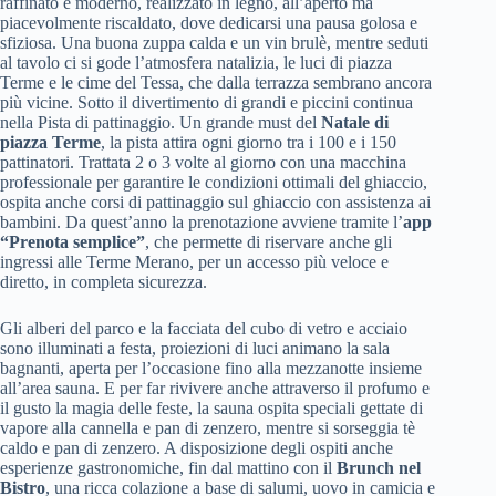
raffinato e moderno, realizzato in legno, all’aperto ma
piacevolmente riscaldato, dove dedicarsi una pausa golosa e
sfiziosa. Una buona zuppa calda e un vin brulè, mentre seduti
al tavolo ci si gode l’atmosfera natalizia, le luci di piazza
Terme e le cime del Tessa, che dalla terrazza sembrano ancora
più vicine. Sotto il divertimento di grandi e piccini continua
nella Pista di pattinaggio. Un grande must del
Natale di
piazza Terme
, la pista attira ogni giorno tra i 100 e i 150
pattinatori. Trattata 2 o 3 volte al giorno con una macchina
professionale per garantire le condizioni ottimali del ghiaccio,
ospita anche corsi di pattinaggio sul ghiaccio con assistenza ai
bambini. Da quest’anno la prenotazione avviene tramite l’
app
“Prenota semplice”
, che permette di riservare anche gli
ingressi alle Terme Merano, per un accesso più veloce e
diretto, in completa sicurezza.
Gli alberi del parco e la facciata del cubo di vetro e acciaio
sono illuminati a festa, proiezioni di luci animano la sala
bagnanti, aperta per l’occasione fino alla mezzanotte insieme
all’area sauna. E per far rivivere anche attraverso il profumo e
il gusto la magia delle feste, la sauna ospita speciali gettate di
vapore alla cannella e pan di zenzero, mentre si sorseggia tè
caldo e pan di zenzero. A disposizione degli ospiti anche
esperienze gastronomiche, fin dal mattino con il
Brunch nel
Bistro
, una ricca colazione a base di salumi, uovo in camicia e