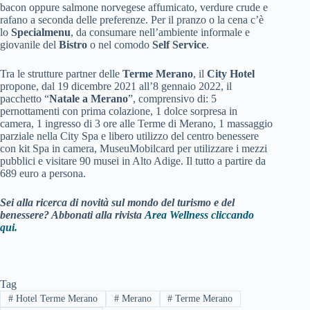
bacon oppure salmone norvegese affumicato, verdure crude e
rafano a seconda delle preferenze. Per il pranzo o la cena c’è
lo
Specialmenu
, da consumare nell’ambiente informale e
giovanile del
Bistro
o nel comodo
Self Service
.
Tra le strutture partner delle
Terme Merano
, il
City Hotel
propone, dal 19 dicembre 2021 all’8 gennaio 2022, il
pacchetto “
Natale a Merano
”, comprensivo di: 5
pernottamenti con prima colazione, 1 dolce sorpresa in
camera, 1 ingresso di 3 ore alle Terme di Merano, 1 massaggio
parziale nella City Spa e libero utilizzo del centro benessere
con kit Spa in camera, MuseuMobilcard per utilizzare i mezzi
pubblici e visitare 90 musei in Alto Adige. Il tutto a partire da
689 euro a persona.
Sei alla ricerca di novità sul mondo del turismo e del
benessere? Abbonati alla rivista
Area Wellness cliccando
qui.
Tag
#
Hotel Terme Merano
#
Merano
#
Terme Merano