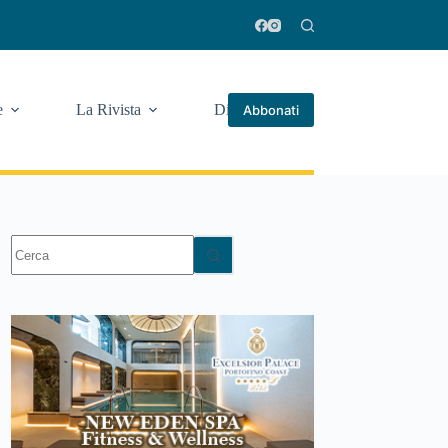
e
La Rivista
Di più
Abbonati
Nessun
risultato