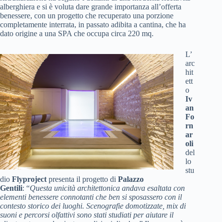
alberghiera e si è voluta dare grande importanza all’offerta
benessere, con un progetto che recuperato una porzione
completamente interrata, in passato adibita a cantina, che ha
dato origine a una SPA che occupa circa 220 mq.
L’
arc
hit
ett
o
Iv
an
Fo
rn
ar
oli
del
lo
stu
dio
Flyproject
presenta il progetto di
Palazzo
Gentili
: “
Questa unicità architettonica andava esaltata con
elementi benessere connotanti che ben si sposassero con il
contesto storico dei luoghi. Scenografie domotizzate, mix di
suoni e percorsi olfattivi sono stati studiati per aiutare il