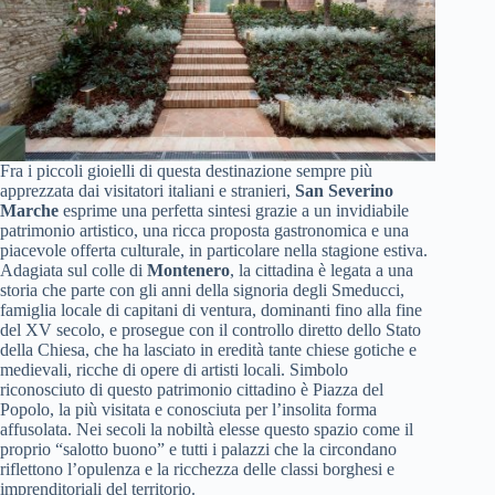
Fra i piccoli gioielli di questa destinazione sempre più
apprezzata dai visitatori italiani e stranieri,
San Severino
Marche
esprime una perfetta sintesi grazie a un invidiabile
patrimonio artistico, una ricca proposta gastronomica e una
piacevole offerta culturale, in particolare nella stagione estiva.
Adagiata sul colle di
Montenero
, la cittadina è legata a una
storia che parte con gli anni della signoria degli Smeducci,
famiglia locale di capitani di ventura, dominanti fino alla fine
del XV secolo, e prosegue con il controllo diretto dello Stato
della Chiesa, che ha lasciato in eredità tante chiese gotiche e
medievali, ricche di opere di artisti locali. Simbolo
riconosciuto di questo patrimonio cittadino è Piazza del
Popolo, la più visitata e conosciuta per l’insolita forma
affusolata. Nei secoli la nobiltà elesse questo spazio come il
proprio “salotto buono” e tutti i palazzi che la circondano
riflettono l’opulenza e la ricchezza delle classi borghesi e
imprenditoriali del territorio.