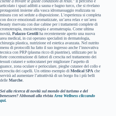
cliente a trovare le giuste condizioni di relax.
” Il percorso è
articolato i spazi adibiti a sauna e bagno turco, che si rivelano
protagonisti insieme alla vasca idromassaggio realizzata su
misura con sei sedute a disposizione. L’esperienza si completa
con docce emozionali aromatizzate, un’area relax e un’area
beauty riservata con due cabine per i trattamenti complete di
cromoterapia, musicoterapia e aromaterapia. Come ultima
novità,
Palazzo Gentili
ha recentemente aperto una nuova
area medical, in cui operano specialisti in dermatologia,
chirurgia plastica, nutrizione ed estetica avanzata. Nel nutrito
menu di protocolli ha fatto il suo ingresso anche l’innovativa
tecnica con PRP (plasma ricco di piastrine), utilizzato per la
forte concentrazione di fattori di crescita nel trattamento dei
tessuti cutanei e sottocutanei per migliorare l’aspetto di
guance, zona oculare e perioculare, pieghe cutanee del collo e
ricrescita dei capelli. Un ottimo esempio di
Medical SPA
che
servirà ad aumentare l’attrattività di un borgo fra i più belli
delle
Marche
.
Sei alla ricerca di novità sul mondo del turismo e del
benessere? Abbonati alla rivista
Area Wellness cliccando
qui.