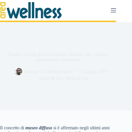
Salta
al
contenuto
Palazzo Gentili di San Severino Marche: arte, cultura,
gastronomia e benessere
Giorgio J.J. Bartolomucci
5 Giugno 2019
Hotel & Spa
,
Medical Spa
Il concetto di
museo diffuso
si è affermato negli ultimi anni