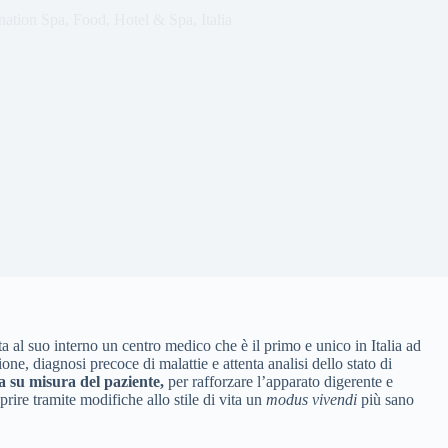
nation Spa
,
Food
,
Hotel & Spa
,
Italia
a al suo interno un centro medico che è il primo e unico in Italia ad
e, diagnosi precoce di malattie e attenta analisi dello stato di
a su misura del paziente,
per
rafforzare l’apparato digerente e
rire tramite modifiche allo stile di vita un
modus vivendi
più sano