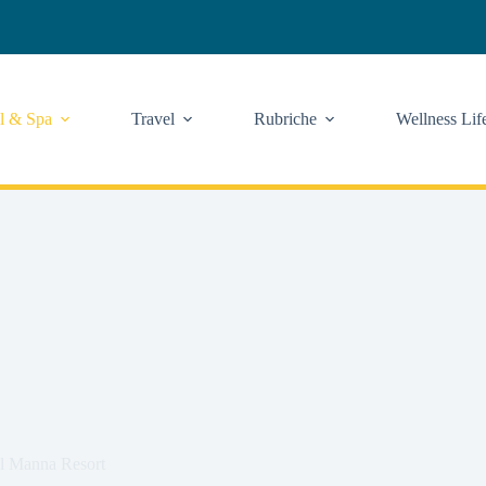
l & Spa
Travel
Rubriche
Wellness Lif
al Manna Resort