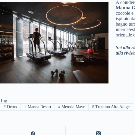
A chiudere
Manna 
coccole e
ispirato d
bagno tur
interna/es
orientale 
Sei alla 
alla rivis
Tag
#
Detox
#
Manna Resort
#
Metodo Mayr
#
Trentino Alto Adige