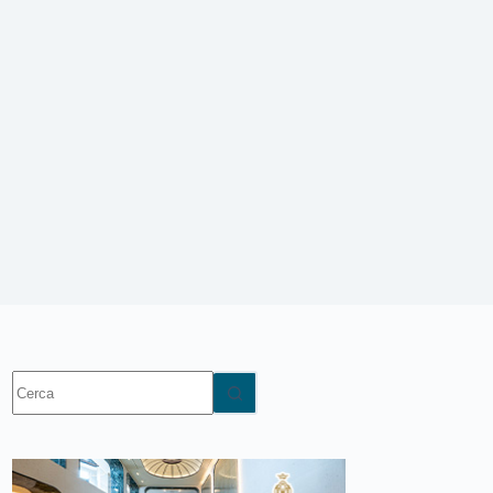
Nessun
risultato