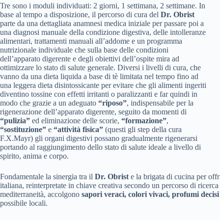
Tre sono i moduli individuati: 2 giorni, 1 settimana, 2 settimane. In
base al tempo a disposizione, il percorso di cura del
Dr. Obrist
parte da una dettagliata anamnesi medica iniziale per passare poi a
una diagnosi manuale della condizione digestiva, delle intolleranze
alimentari, trattamenti manuali all’addome e un programma
nutrizionale individuale che sulla base delle condizioni
dell’apparato digerente e degli obiettivi dell’ospite mira ad
ottimizzare lo stato di salute generale. Diversi i livelli di cura, che
vanno da una dieta liquida a base di tè limitata nel tempo fino ad
una leggera dieta disintossicante per evitare che gli alimenti ingeriti
diventino tossine con effetti irritanti o paralizzanti e far quindi in
modo che grazie a un adeguato
“riposo”
, indispensabile per la
rigenerazione dell’apparato digerente, seguito da momenti di
“pulizia”
ed eliminazione delle scorie,
“formazione”
,
“sostituzione”
e
“attività fisica”
(questi gli step della cura
F.X.Mayr) gli organi digestivi possano gradualmente rigenerarsi
portando al raggiungimento dello stato di salute ideale a livello di
spirito, anima e corpo.
Fondamentale la sinergia tra il
Dr. Obrist
e la brigata di cucina per off
italiana, reinterpretate in chiave creativa secondo un percorso di ricerc
mediterraneità, accolgono
sapori veraci, colori vivaci, profumi decisi
possibile locali.