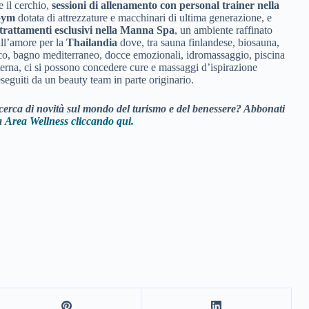
 il cerchio,
sessioni di allenamento con personal trainer
nella
Gym
dotata di attrezzature e macchinari di ultima generazione, e
trattamenti esclusivi nella
Manna Spa
, un ambiente raffinato
all’amore per la
Thailandia
dove, tra sauna finlandese, biosauna,
co, bagno mediterraneo, docce emozionali, idromassaggio, piscina
terna, ci si possono concedere cure e massaggi d’ispirazione
eseguiti da un beauty team in parte originario.
ricerca di novità sul mondo del turismo e del benessere? Abbonati
ta
Area Wellness cliccando qui.