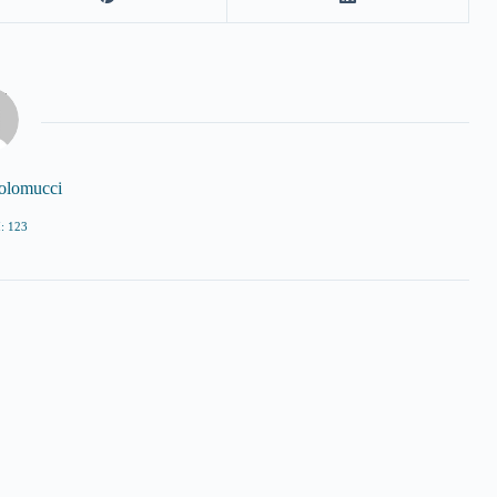
tolomucci
: 123