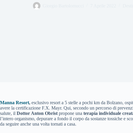
Giorgio Bartolomucci
7 Aprile 2022
Desti
Manna Resort
,
esclusivo resort a 5 stelle a pochi km da Bolzano, ospit
avere la certificazione F.X. Mayr. Qui, secondo un percorso di prevenzion
salute, il
Dottor Anton Obrist
propone una
terapia individuale creat
l’intero organismo, depurare a fondo il corpo da sostanze tossiche e scop
da seguire anche una volta tornati a casa.