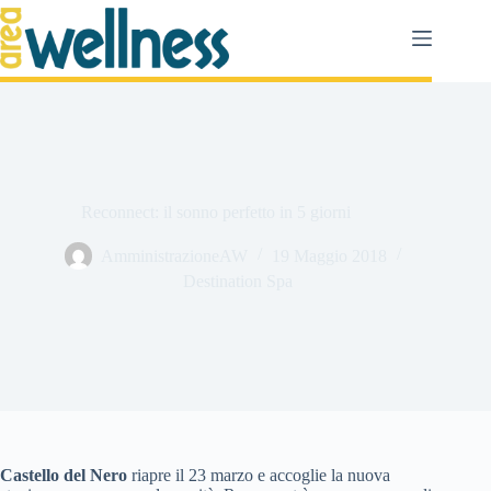
Salta
al
contenuto
Reconnect: il sonno perfetto in 5 giorni
AmministrazioneAW
19 Maggio 2018
Destination Spa
Castello del Nero
riapre il 23 marzo e accoglie la nuova