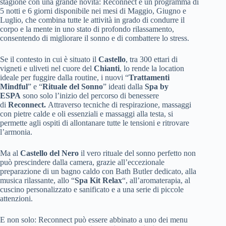
stagione con una grande novità: Reconnect è un programma di
5 notti e 6 giorni disponibile nei mesi di Maggio, Giugno e
Luglio, che combina tutte le attività in grado di condurre il
corpo e la mente in uno stato di profondo rilassamento,
consentendo di migliorare il sonno e di combattere lo stress.
Se il contesto in cui è situato il
Castello
, tra 300 ettari di
vigneti e uliveti nel cuore del
Chianti
, lo rende la location
ideale per fuggire dalla routine, i nuovi “
Trattamenti
Mindful
” e “
Rituale del Sonno
” ideati dalla
Spa by
ESPA
sono solo l’inizio del percorso di benessere
di
Reconnect.
Attraverso tecniche di respirazione, massaggi
con pietre calde e oli essenziali e massaggi alla testa, si
permette agli ospiti di allontanare tutte le tensioni e ritrovare
l’armonia.
Ma al
Castello del Nero
il vero rituale del sonno perfetto non
può prescindere dalla camera, grazie all’eccezionale
preparazione di un bagno caldo con Bath Butler dedicato, alla
musica rilassante, allo “
Spa Kit Relax
“, all’aromaterapia, al
cuscino personalizzato e sanificato e a una serie di piccole
attenzioni.
E non solo: Reconnect può essere abbinato a uno dei menu