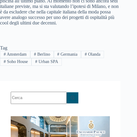
piscina all’ultimo piano. Al momento non ci sono ancora sedi
italiane previste, ma si sta valutando l’ipotesi di Milano, e non
è da escludere che nella capitale italiana della moda possa
avere analogo successo per uno dei progetti di ospitalità più
cool degli ultimi due decenni.
Tag
#
Amsterdam
#
Berlino
#
Germania
#
Olanda
#
Soho House
#
Urban SPA
Nessun
risultato