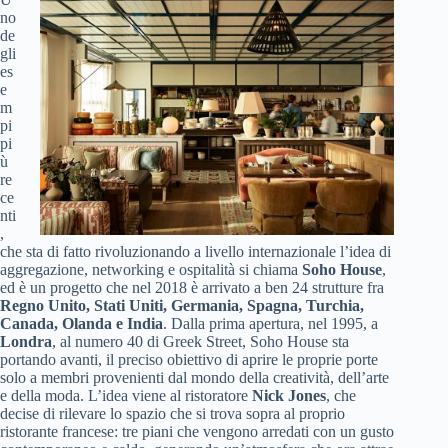
no
de
gli
es
e
m
pi
pi
ù
re
ce
nti
,
che sta di fatto rivoluzionando a livello internazionale l’idea di
aggregazione, networking e ospitalità si chiama
Soho House
,
ed è un progetto che nel 2018 è arrivato a ben 24 strutture fra
Regno Unito, Stati Uniti, Germania, Spagna, Turchia,
Canada, Olanda e India
. Dalla prima apertura, nel 1995, a
Londra
, al numero 40 di Greek Street, Soho House sta
portando avanti, il preciso obiettivo di aprire le proprie porte
solo a membri provenienti dal mondo della creatività, dell’arte
e della moda. L’idea viene al ristoratore
Nick Jones
, che
decise di rilevare lo spazio che si trova sopra al proprio
ristorante francese: tre piani che vengono arredati con un gusto