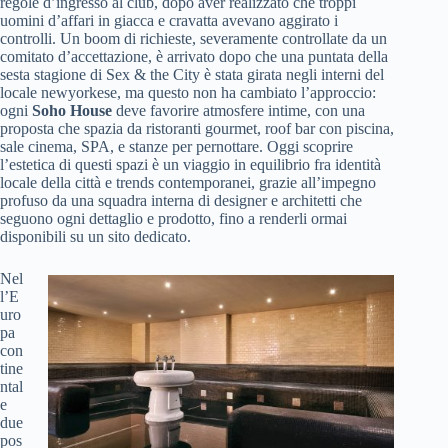
regole d’ingresso al club, dopo aver realizzato che troppi
uomini d’affari in giacca e cravatta avevano aggirato i
controlli. Un boom di richieste, severamente controllate da un
comitato d’accettazione, è arrivato dopo che una puntata della
sesta stagione di Sex & the City è stata girata negli interni del
locale newyorkese, ma questo non ha cambiato l’approccio:
ogni
Soho House
deve favorire atmosfere intime, con una
proposta che spazia da ristoranti gourmet, roof bar con piscina,
sale cinema, SPA, e stanze per pernottare. Oggi scoprire
l’estetica di questi spazi è un viaggio in equilibrio fra identità
locale della città e trends contemporanei, grazie all’impegno
profuso da una squadra interna di designer e architetti che
seguono ogni dettaglio e prodotto, fino a renderli ormai
disponibili su un sito dedicato.
Nel
l’E
uro
pa
con
tine
ntal
e
due
pos