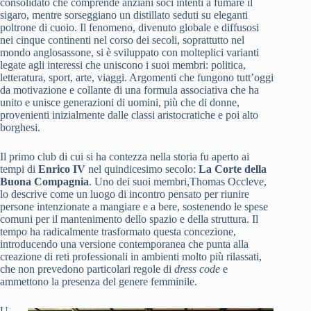
consolidato che comprende anziani soci intenti a fumare il
sigaro, mentre sorseggiano un distillato seduti su eleganti
poltrone di cuoio. Il fenomeno, divenuto globale e diffusosi
nei cinque continenti nel corso dei secoli, soprattutto nel
mondo anglosassone, si è sviluppato con molteplici varianti
legate agli interessi che uniscono i suoi membri: politica,
letteratura, sport, arte, viaggi. Argomenti che fungono tutt’oggi
da motivazione e collante di una formula associativa che ha
unito e unisce generazioni di uomini, più che di donne,
provenienti inizialmente dalle classi aristocratiche e poi alto
borghesi.
Il primo club di cui si ha contezza nella storia fu aperto ai
tempi di
Enrico IV
nel quindicesimo secolo:
La Corte della
Buona Compagnia
. Uno dei suoi membri,Thomas Occleve,
lo descrive come un luogo di incontro pensato per riunire
persone intenzionate a mangiare e a bere, sostenendo le spese
comuni per il mantenimento dello spazio e della struttura. Il
tempo ha radicalmente trasformato questa concezione,
introducendo una versione contemporanea che punta alla
creazione di reti professionali in ambienti molto più rilassati,
che non prevedono particolari regole di
dress code
e
ammettono la presenza del genere femminile.
U