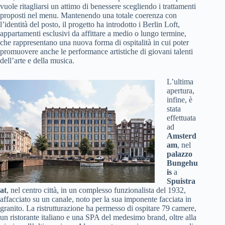
vuole ritagliarsi un attimo di benessere scegliendo i trattamenti
proposti nel menu. Mantenendo una totale coerenza con
l’identità del posto, il progetto ha introdotto i Berlin Loft,
appartamenti esclusivi da affittare a medio o lungo termine,
che rappresentano una nuova forma di ospitalità in cui poter
promuovere anche le performance artistiche di giovani talenti
dell’arte e della musica.
L’ultima
apertura,
infine, è
stata
effettuata
ad
Amsterd
am
, nel
palazzo
Bungehu
is
a
Spuistra
at
, nel centro città, in un complesso funzionalista del 1932,
affacciato su un canale, noto per la sua imponente facciata in
granito. La ristrutturazione ha permesso di ospitare 79 camere,
un ristorante italiano e una SPA del medesimo brand, oltre alla