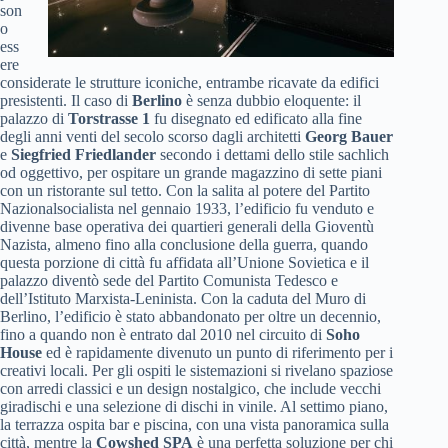
son
o
ess
ere
considerate le strutture iconiche, entrambe ricavate da edifici
presistenti. Il caso di
Berlino
è senza dubbio eloquente: il
palazzo di
Torstrasse 1
fu disegnato ed edificato alla fine
degli anni venti del secolo scorso dagli architetti
Georg Bauer
e
Siegfried Friedlander
secondo i dettami dello stile sachlich
od oggettivo, per ospitare un grande magazzino di sette piani
con un ristorante sul tetto. Con la salita al potere del Partito
Nazionalsocialista nel gennaio 1933, l’edificio fu venduto e
divenne base ope­rativa dei quartieri generali della Gioventù
Nazista, almeno fino alla conclusione della guerra, quando
questa porzione di città fu affidata all’Unione Sovietica e il
palazzo diventò sede del Partito Comunista Tedesco e
dell’Istituto Marxista-Leni­nista. Con la caduta del Muro di
Berlino, l’edificio è stato abbandonato per oltre un decennio,
fino a quando non è entrato dal 2010 nel circuito di
Soho
House
ed è rapidamente divenuto un punto di riferimento per i
creativi locali. Per gli ospiti le sistemazioni si rivelano spaziose
con arredi classici e un design nostalgico, che include vecchi
giradischi e una selezione di dischi in vinile. Al settimo piano,
la terrazza ospita bar e piscina, con una vista panoramica sulla
città, mentre la
Cowshed SPA
è una perfetta soluzione per chi