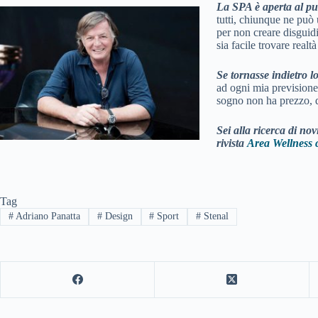
La SPA è aperta al pub
tutti, chiunque ne può 
per non creare disguidi
sia facile trovare realt
S
e tornasse indietro l
ad ogni mia previsione
sogno non ha prezzo, qu
Sei alla ricerca di no
rivista
Area Wellness 
Tag
#
Adriano Panatta
#
Design
#
Sport
#
Stenal