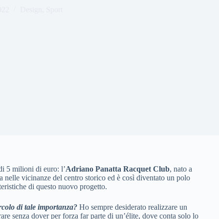
022
Design
,
Sport
i 5 milioni di euro: l’
Adriano Panatta Racquet Club
, nato a
 nelle vicinanze del centro storico ed è così diventato un polo
atteristiche di questo nuovo progetto.
ircolo di tale importanza?
Ho sempre desiderato realizzare un
rare senza dover per forza far parte di un’élite, dove conta solo lo