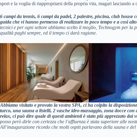
sport e la voglia di riappropriarsi della propria vita, magari lasciando a 
6 campi da tennis, 6 campi da padel, 2 palestre, piscina, club house c
guida che vi hanno permesso di realizzare in poco tempo e a così alto 
tecnici e per ogni settore abbiamo scelto il meglio, Technogym per la pa
qualità paghi sempre, ed il tempo ci darà ragione.
Abbiamo visitato e provato la vostra SPA, ci ha colpito la disposizione
turco, una sauna a listelli, 2 vasche idro-massaggio, zona docce con
relax, ci può dire quale di questi ambienti è stato più apprezzato dai vo
posso però dirle con certezza che l’affluenza è stata superiore alle nos
All’inaugurazione ricordo che molti ospiti parlavano della sauna e del