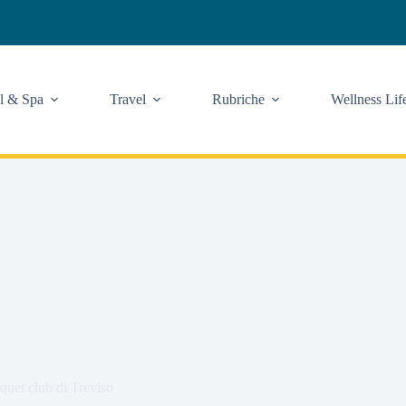
l & Spa
Travel
Rubriche
Wellness Lif
quet club di Treviso