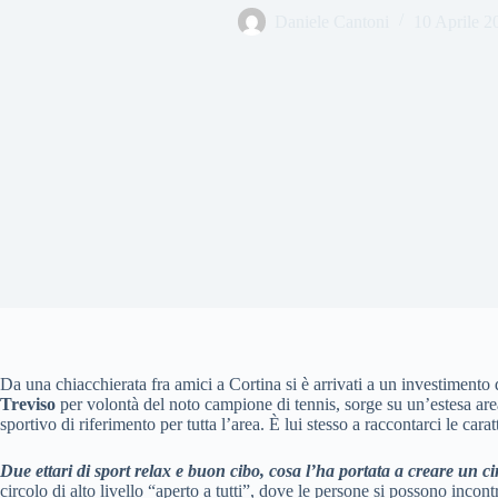
Daniele Cantoni
10 Aprile 2
Da una chiacchierata fra amici a Cortina si è arrivati a un investimento d
Treviso
per volontà del noto campione di tennis, sorge su un’estesa area
sportivo di riferimento per tutta l’area. È lui stesso a raccontarci le car
Due ettari di sport relax e buon cibo, cosa l’ha portata a creare un c
circolo di alto livello “aperto a tutti”, dove le persone si possono incont