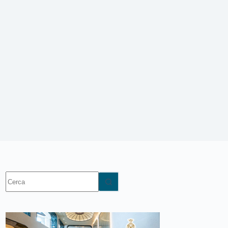
Nessun
risultato