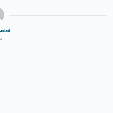
antoni
I: 1