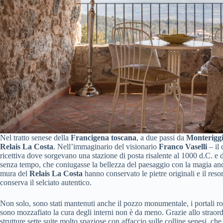
Nel tratto senese della
Francigena toscana
, a due passi da
Monteriggi
Relais La Costa
. Nell’immaginario del visionario
Franco Vaselli
– il 
ricettiva dove sorgevano una stazione di posta risalente al 1000 d.C. e 
senza tempo, che coniugasse la bellezza del paesaggio con la magia ances
mura del
Relais La Costa
hanno conservato le pietre originali e il reso
conserva il selciato autentico.
Non solo, sono stati mantenuti anche il pozzo monumentale, i portali roma
sono mozzafiato la cura degli interni non è da meno. Grazie allo straord
strutture sette suite molto spaziose con affaccio sulle colline senesi, c