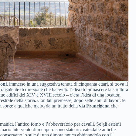
oni
, immerso in una suggestiva tenuta di cinquanta ettari, si trova il
consulente di direzione che ha avuto l’idea di far nascere la struttura
due edifici del XIV e XVIII secolo – c’era l’idea di una location
trale della storia. Con tali premesse, dopo sette anni di lavori, le
rt sorge a qualche metro da un tratto della
via Francigena
che
nici, l’antico forno e l’abbeveratoio per cavalli. Se gli esterni
inario intervento di recupero sono state ricavate dalle antiche
he conservano lo stile di una dimora antica abbinandolo con il