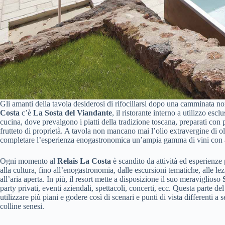
Gli amanti della tavola desiderosi di rifocillarsi dopo una camminata no
Costa
c’è
La Sosta del Viandante
, il ristorante interno a utilizzo esc
cucina, dove prevalgono i piatti della tradizione toscana, preparati con 
frutteto di proprietà. A tavola non mancano mai l’olio extravergine di ol
completare l’esperienza enogastronomica un’ampia gamma di vini con al
Ogni momento al
Relais La Costa
è scandito da attività ed esperienze p
alla cultura, fino all’enogastronomia, dalle escursioni tematiche, alle lez
all’aria aperta. In più, il resort mette a disposizione il suo meraviglioso
party privati, eventi aziendali, spettacoli, concerti, ecc. Questa parte de
utilizzare più piani e godere così di scenari e punti di vista differenti
colline senesi.