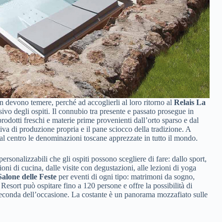
n devono temere, perché ad accoglierli al loro ritorno al
Relais La
lusivo degli ospiti. Il connubio tra presente e passato prosegue in
prodotti freschi e materie prime provenienti dall’orto sparso e dal
iva di produzione propria e il pane sciocco della tradizione. A
 centro le denominazioni toscane apprezzate in tutto il mondo.
ersonalizzabili che gli ospiti possono scegliere di fare: dallo sport,
ioni di cucina, dalle visite con degustazioni, alle lezioni di yoga
Salone delle Feste
per eventi di ogni tipo: matrimoni da sogno,
l Resort può ospitare fino a 120 persone e offre la possibilità di
 a seconda dell’occasione. La costante è un panorama mozzafiato sulle