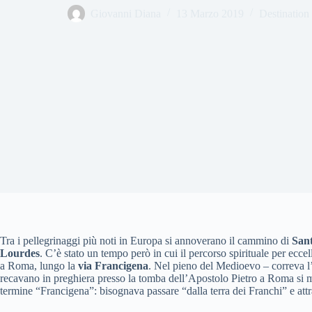
Giovanni Diana
13 Marzo 2019
Destination
Tra i pellegrinaggi più noti in Europa si annoverano il cammino di
San
Lourdes
. C’è stato un tempo però in cui il percorso spirituale per ecc
a Roma, lungo la
via Francigena
. Nel pieno del Medioevo – correva l’
recavano in preghiera presso la tomba dell’Apostolo Pietro a Roma si m
termine “Francigena”: bisognava passare “dalla terra dei Franchi” e attr