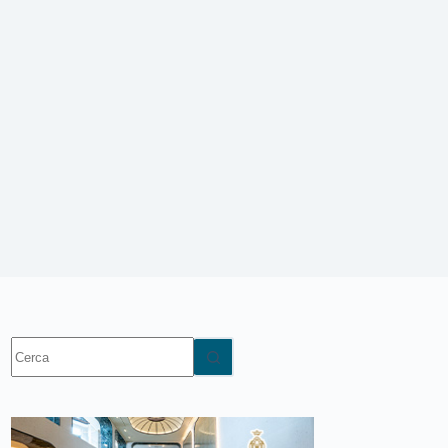
Nessun
risultato