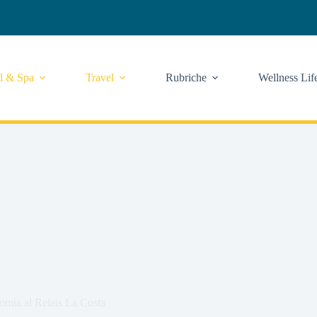
l & Spa
Travel
Rubriche
Wellness Lif
nomia al Relais La Costa