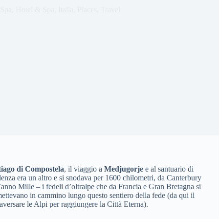
 Spa
,
Hotel & Spa
,
Italia
,
Places
,
Travel
tiago di Compostela
, il viaggio a
Medjugorje
e al santuario di
ellenza era un altro e si snodava per 1600 chilometri, da Canterbury
anno Mille – i fedeli d’oltralpe che da Francia e Gran Bretagna si
ettevano in cammino lungo questo sentiero della fede (da qui il
aversare le Alpi per raggiungere la Città Eterna).