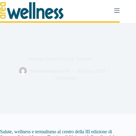
Salta
al
contenuto
Summer School Luxury Tourism
AmministrazioneAW
30 Marzo 2026
Termalismo
Salute, wellness e termalismo al centro della III edizione di