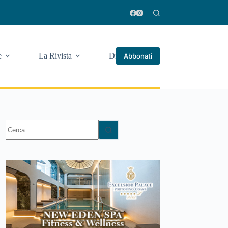
e
La Rivista
Di più
Abbonati
Nessun
risultato