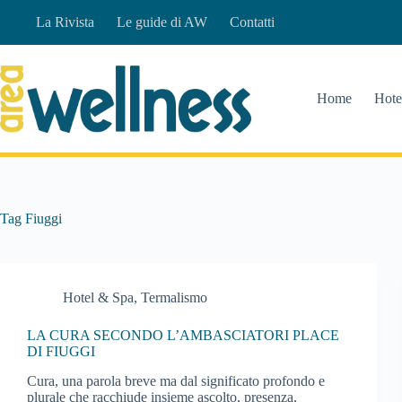
Salta
La Rivista
Le guide di AW
Contatti
al
contenuto
Home
Hote
Tag
Fiuggi
Hotel & Spa
,
Termalismo
LA CURA SECONDO L’AMBASCIATORI PLACE
DI FIUGGI
Cura, una parola breve ma dal significato profondo e
plurale che racchiude insieme ascolto, presenza,