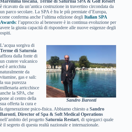
Maremma toscana
,
Terme di Saturnia SPA & Golf Resort
è ricavato da un’antica costruzione in travertino circondata da
un parco secolare. La SPA è fra le più premiate d’Europa,
come conferma anche l’ultima edizione degli
Italian SPA
Awards
: l’approccio al benessere è in continua evoluzione per
avere la giusta capacità di rispondere alle nuove esigenze degli
ospiti.
L’acqua sorgiva di
Terme di Saturnia
affiora dalla fonte di
un cratere vulcanico
ed è arricchita
naturalmente da
vitamine, gas e sali:
la sua purezza
millenaria arricchisce
anche la SPA, che
pone al centro della
Sandro Baronti
sua offerta la cura e
la rigenerazione psico-fisica. Abbiamo chiesto a
Sandro
Baronti
,
Director of Spa & Soft Medical Operations
nell’ambito del progetto
Saturnia Restart
, di spiegarci quale
è il segreto di questa realtà nazionale e internazionale.