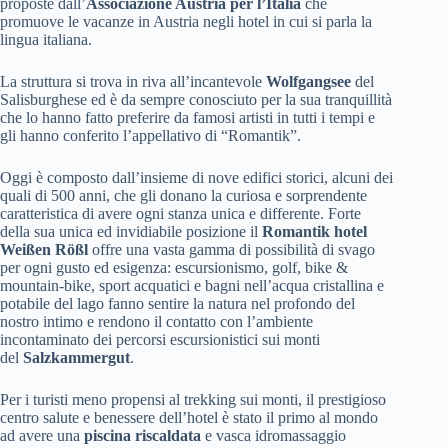
proposte dall’
Associazione Austria per l’Italia
che
promuove le vacanze in Austria negli hotel in cui si parla la
lingua italiana.
La struttura si trova in riva all’incantevole
Wolfgangsee
del
Salisburghese ed è da sempre conosciuto per la sua tranquillità
che lo hanno fatto preferire da famosi artisti in tutti i tempi e
gli hanno conferito l’appellativo di “Romantik”.
Oggi è composto dall’insieme di nove edifici storici, alcuni dei
quali di 500 anni, che gli donano la curiosa e sorprendente
caratteristica di avere ogni stanza unica e differente. Forte
della sua unica ed invidiabile posizione il
Romantik hotel
Weißen Rößl
offre una vasta gamma di possibilità di svago
per ogni gusto ed esigenza: escursionismo, golf, bike &
mountain-bike, sport acquatici e bagni nell’acqua cristallina e
potabile del lago fanno sentire la natura nel profondo del
nostro intimo e rendono il contatto con l’ambiente
incontaminato dei percorsi escursionistici sui monti
del
Salzkammergut
.
Per i turisti meno propensi al trekking sui monti, il prestigioso
centro salute e benessere dell’hotel è stato il primo al mondo
ad avere una
piscina riscaldata
e vasca idromassaggio