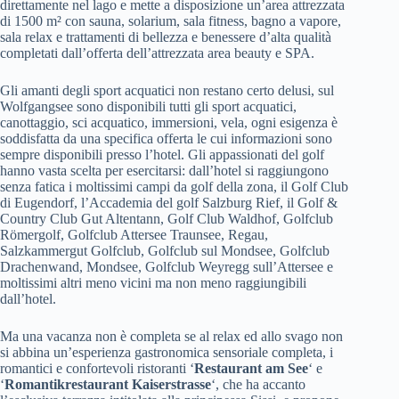
direttamente nel lago e mette a disposizione un’area attrezzata
di 1500 m² con sauna, solarium, sala fitness, bagno a vapore,
sala relax e trattamenti di bellezza e benessere d’alta qualità
completati dall’offerta dell’attrezzata area beauty e SPA.
Gli amanti degli sport acquatici non restano certo delusi, sul
Wolfgangsee sono disponibili tutti gli sport acquatici,
canottaggio, sci acquatico, immersioni, vela, ogni esigenza è
soddisfatta da una specifica offerta le cui informazioni sono
sempre disponibili presso l’hotel. Gli appassionati del golf
hanno vasta scelta per esercitarsi: dall’hotel si raggiungono
senza fatica i moltissimi campi da golf della zona, il Golf Club
di Eugendorf, l’Accademia del golf Salzburg Rief, il Golf &
Country Club Gut Altentann, Golf Club Waldhof, Golfclub
Römergolf, Golfclub Attersee Traunsee, Regau,
Salzkammergut Golfclub, Golfclub sul Mondsee, Golfclub
Drachenwand, Mondsee, Golfclub Weyregg sull’Attersee e
moltissimi altri meno vicini ma non meno raggiungibili
dall’hotel.
Ma una vacanza non è completa se al relax ed allo svago non
si abbina un’esperienza gastronomica sensoriale completa, i
romantici e confortevoli ristoranti ‘
Restaurant am See
‘ e
‘
Romantikrestaurant Kaiserstrasse
‘, che ha accanto