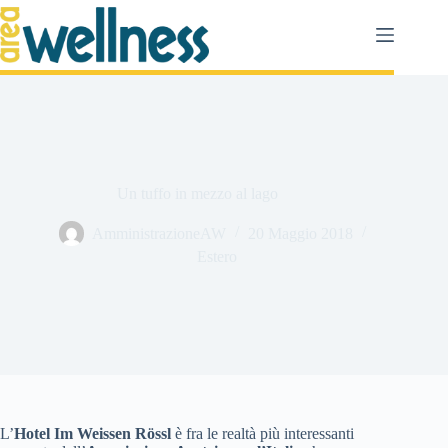
Salta
al
contenuto
Un tuffo in mezzo al lago
AmministrazioneAW
20 Maggio 2018
Estero
L’
Hotel Im Weissen Rössl
è fra le realtà più interessanti