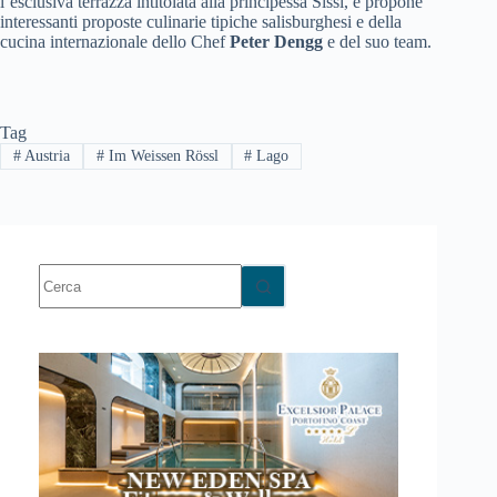
l’esclusiva terrazza intitolata alla principessa Sissi, e propone
interessanti proposte culinarie tipiche salisburghesi e della
cucina internazionale dello Chef
Peter Dengg
e del suo team.
Tag
#
Austria
#
Im Weissen Rössl
#
Lago
Nessun
risultato