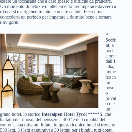
essere un toccasana che a casa spesso è difficile da praticare.
Un momento di detox e di allenamento per imparare davvero a
rilassarsi e a rigenerare tutte le nostre cellule. Ecco dove
concedersi un periodo per imparare a dormire bene e tornare
rinvigoriti.
A
Seefe
ld
, a
poch
e ore
dall’I
talia,
imme
rso in
un
bosc
o
privat
o c’è
un
grand hotel, lo storico
Interalpen-Hotel Tyrol *****S
, che
ha fatto del riposo, del benssere a 360° e della qualità del
sonno la sua mission. Infatti, in questo iconico hotel si trovano
583 letti, 34 letti aggiuntivi e 30 lettini per i bimbi, tutti dotati