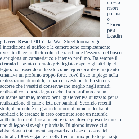
un eco-
resort
premiat
o
“
Euro
pe’s
Leadin
g Green Resort 2015
” dal Wall Street Journal vige
l’interdizione al traffico e le camere sono completamente
rivestite di legno di cirmolo, che racchiude l’essenza del bosco
e sprigiona un caratteristico e intenso profumo. Da sempre il
cirmolo
ha avuto un ruolo privilegiato rispetto gli altri tipi di
legno: non essendo utilizzato come legna da ardere in quanto
emanava un profumo troppo forte, trovò il suo impiego nella
realizzazione di mobili, armadi e rivestimenti. Presto ci si
accorse che i vestiti si conservavano meglio negli armadi
realizzati con questo legno e che il suo profumo era un
calmante naturale, motivo per il quale veniva utilizzato per la
realizzazione di culle e letti per bambini. Secondo recenti
studi, il cirmolo è in grado di ridurre il numero dei battiti
cardiaci e le essenze in esso contenute sono un naturale
antibatterico: chi riposa in letti e stanze dove è presente questo
tipo di legno si sveglia più vitale. Di giorno invece ci si
abbandona a trattamenti super-relax a base di cosmetici
naturali, 100% vegan e cruelty free: un mix perfetto per sogni