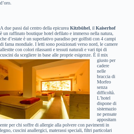
d’oro.
A due passi dal centro della epicurea
Kitzbühel
, il
Kaiserhof
è un raffinato boutique hotel defilato e immerso nella natura,
che d’estate è un superlativo paradiso per golfisti con 4 campi
di fama mondiale. I letti sono posizionati verso nord, le camere
allestite con colori rilassanti e tessuti naturali e vari tipi di
cuscini da scegliere in base alle proprie esigenze.
È il mix
giusto per
cadere
nelle
braccia di
Morfeo
senza
difficoltà.
L’hotel
dispone di
sistemazio
ne pensate
appositam
ente per chi soffre di allergie alla polvere con pavimenti in
legno, cuscini anallergici, materassi speciali, filtri particolari