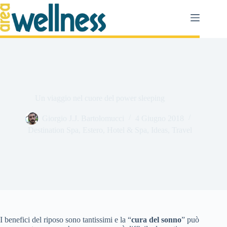
Salta
al
contenuto
Un viaggio nel cuore del power sleeping
Giorgio J.J. Bartolomucci
4 Giugno 2018
Destination Spa
,
Estero
,
Hotel & Spa
,
Ideas
,
Travel
I benefici del riposo sono tantissimi e la “
cura del sonno
” può