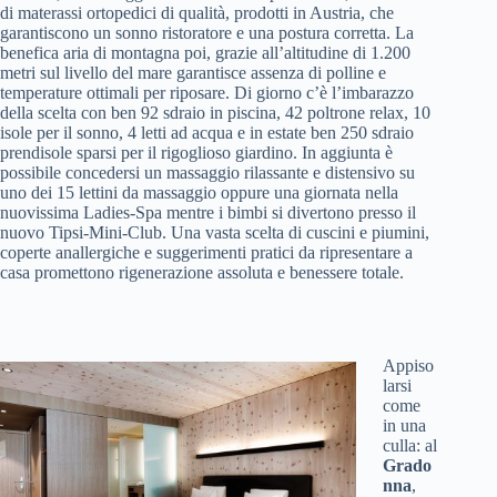
di materassi ortopedici di qualità, prodotti in Austria, che
garantiscono un sonno ristoratore e una postura corretta. La
benefica aria di montagna poi, grazie all’altitudine di 1.200
metri sul livello del mare garantisce assenza di polline e
temperature ottimali per riposare. Di giorno c’è l’imbarazzo
della scelta con ben 92 sdraio in piscina, 42 poltrone relax, 10
isole per il sonno, 4 letti ad acqua e in estate ben 250 sdraio
prendisole sparsi per il rigoglioso giardino. In aggiunta è
possibile concedersi un massaggio rilassante e distensivo su
uno dei 15 lettini da massaggio oppure una giornata nella
nuovissima Ladies-Spa mentre i bimbi si divertono presso il
nuovo Tipsi-Mini-Club. Una vasta scelta di cuscini e piumini,
coperte anallergiche e suggerimenti pratici da ripresentare a
casa promettono rigenerazione assoluta e benessere totale.
Appiso
larsi
come
in una
culla: al
Grado
nna
,