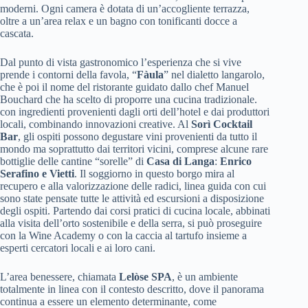
moderni. Ogni camera è dotata di un’accogliente terrazza,
oltre a un’area relax e un bagno con tonificanti docce a
cascata.
Dal punto di vista gastronomico l’esperienza che si vive
prende i contorni della favola, “
Fàula
” nel dialetto langarolo,
che è poi il nome del ristorante guidato dallo chef Manuel
Bouchard che ha scelto di proporre una cucina tradizionale.
con ingredienti provenienti dagli orti dell’hotel e dai produttori
locali, combinando innovazioni creative. Al
Sorì Cocktail
Bar
, gli ospiti possono degustare vini provenienti da tutto il
mondo ma soprattutto dai territori vicini, comprese alcune rare
bottiglie delle cantine “sorelle” di
Casa di Langa
:
Enrico
Serafino e Vietti
. Il soggiorno in questo borgo mira al
recupero e alla valorizzazione delle radici, linea guida con cui
sono state pensate tutte le attività ed escursioni a disposizione
degli ospiti. Partendo dai corsi pratici di cucina locale, abbinati
alla visita dell’orto sostenibile e della serra, si può proseguire
con la Wine Academy o con la caccia al tartufo insieme a
esperti cercatori locali e ai loro cani.
L’area benessere, chiamata
Lelòse SPA
, è un ambiente
totalmente in linea con il contesto descritto, dove il panorama
continua a essere un elemento determinante, come