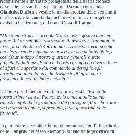
recentemente è diventato protagonista della nostra cronaca
nazionale, rilevando la squadra del
Parma
, riportando
Gianluigi Buffon
a vestire la maglia crociata dopo venti anni
di distanza, e lanciando da pochi mesi un nuovo progetto di
ospitalità in Piemonte, dal nome
Casa di Langa
.
“
Mio nonno Tony
– racconta Mr. Krause – g
estiva con mio
padre Bill un semplice distributore di benzina a Hampton, in
Iowa, una cittadina di 4501 anime. La stazione era piccola,
ma c’era grande impegno e un servizio clienti imbattibile, e
così 60 anni dopo il nostro quartiere generale è stato
progettato da Renzo Piano e il nostro gruppo ha diverse linee
di affari che spaziano dal commercio al dettaglio agli
investimenti immobiliari, dai trasporti all’agricoltura,
proseguendo con il vino e il calcio.
”
L’amore per il Piemonte è stato a prima vista. “
Fin dalla
nostra prima visita in Piemonte, io e mia moglie siamo
rimasti colpiti dalla grandiosità del paesaggio, dal cibo e dai
vini indimenticabili e, soprattutto, dalla generosità delle
persone
”.
In particolare, a colpire l’imprenditore americano fu il territorio
delle
Langhe
, nel basso Piemonte, situato tra le
province di