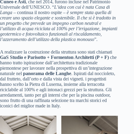
Cuneo e Asti
, che nel 2014, furono incluse nel Patrimonio
Universale dell’UNESCO. “
L’idea con cui è nata Casa di
Langa
– continua il nostro ospite –
è sempre stata quella di
creare uno spazio elegante e sostenibile. Il che si è tradotto in
un progetto che prevede un impegno carbon neutral e
l’utilizzo di acqua riciclata al 100% per l’irrigazione, impianti
geotermico e fotovoltaico funzionali al riscaldamento,
l’azzeramento dell’utilizzo della plastica monouso
”.
A realizzare la costruzione della struttura sono stati chiamati
GaS Studio e Parisotto + Formenton Architetti (P + F)
che
hanno tratto ispirazione dall’architettura tradizionale
piemontese per lavorare nella prospettiva di un’integrazione
naturale nel
panorama delle Langhe
. Ispirati dal noccioleto,
dal frutteto, dall’orto e dalla vista dei vigneti. i progettisti
hanno scelto la Pietra di Luserna, insieme alla terracotta
riciclabile al 100% e agli intonaci grezzi per la struttura. Gli
arredamenti, tanto per gli interni che per la piscina outdoor,
sono frutto di una raffinata selezione tra marchi storici ed
iconici del miglior made in Italy.