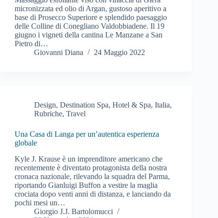
micronizzata ed olio di Argan, gustoso aperitivo a
base di Prosecco Superiore e splendido paesaggio
delle Colline di Conegliano Valdobbiadene. Il 19
giugno i vigneti della cantina Le Manzane a San
Pietro di…
Giovanni Diana
24 Maggio 2022
Design
,
Destination Spa
,
Hotel & Spa
,
Italia
,
Rubriche
,
Travel
Una Casa di Langa per un’autentica esperienza
globale
Kyle J. Krause è un imprenditore americano che
recentemente è diventato protagonista della nostra
cronaca nazionale, rilevando la squadra del Parma,
riportando Gianluigi Buffon a vestire la maglia
crociata dopo venti anni di distanza, e lanciando da
pochi mesi un…
Giorgio J.J. Bartolomucci