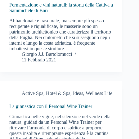
Fermentazione e vini naturali: la storia della Cattiva a
Sammichele di Bari
Abbandonate e trascurate, ma sempre più spesso
recuperate e riqualificate, le masserie sono un
patrimonio architettonico che caratterizza il territorio
della Puglia. Nei chilometri che si susseguono negli
interni e lungo la costa adriatica, è frequente
imbattersi in queste strutture…
Giorgio J.J. Bartolomucci
11 Febbraio 2021
Active Spa
,
Hotel & Spa
,
Ideas
,
Wellness Life
La ginnastica con il Personal Wine Trainer
Ginnastica nelle vigne, nel silenzio e nel verde della
natura, guidati da un Personal Wine Trainer per
ritrovare l’armonia di corpo e spirito: a proporre
questa insolita e ritemprante esperienza è la cantina
Al Rocol di Ome, azienda storica della…