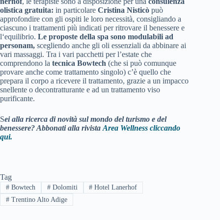
nerhof
, le terapiste sono a disposizione per una
consulenza
olistica gratuita:
in particolare
Cristina Nisticò
può
approfondire con gli ospiti le loro necessità, consigliando a
ciascuno i trattamenti più indicati per ritrovare il benessere e
l‘equilibrio.
Le proposte della spa sono modulabili ad
personam,
scegliendo anche gli oli essenziali da abbinare ai
vari massaggi. Tra i vari pacchetti per l’estate che
comprendono la
tecnica Bowtech
(che si può comunque
provare anche come trattamento singolo) c’è quello che
prepara il corpo a ricevere il trattamento, grazie a un impacco
snellente o decontratturante e ad un trattamento viso
purificante.
S
ei alla ricerca di novità sul mondo del turismo e del
benessere? Abbonati alla rivista
Area Wellness cliccando
qui.
Tag
#
Bowtech
#
Dolomiti
#
Hotel Lanerhof
#
Trentino Alto Adige