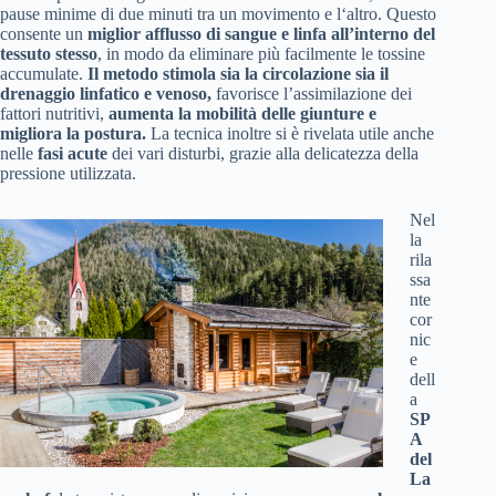
pause minime di due minuti tra un movimento e l‘altro. Questo
consente un
miglior afflusso di sangue e linfa all’interno del
tessuto stesso
, in modo da eliminare più facilmente le tossine
accumulate.
Il metodo stimola sia la circolazione sia il
drenaggio linfatico e venoso,
favorisce l’assimilazione dei
fattori nutritivi,
aumenta la mobilità delle giunture e
migliora la postura.
La tecnica inoltre si è rivelata utile anche
nelle
fasi acute
dei vari disturbi, grazie alla delicatezza della
pressione utilizzata.
Nel
la
rila
ssa
nte
cor
nic
e
dell
a
SP
A
del
La