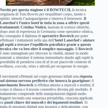
Novità per questa stagione è il BOWTECH,
la tecnica
originaria di Tom Bowen per riequilibare corpo, mente e
spirito: stimola l’autoguarigione e rinnova il benessere.
Il
Lanerhof è l’unico hotel in tutta la zona a offrire questi
trattamenti: Cristina Nisticò,
laureata in scienze olistiche,
dopo anni di esperienza in Germania come operatrice olistica,
ha conseguito il diploma di
operatrice Bowtech
per poter
effettuare i trattamenti nella spa dell’
hotel Lanerhof
e
aiutare
gli ospiti a trovare l’equilibrio psicofisico grazie a questa
tecnica che va ben oltre il semplice massaggio.
Il
Bowtech
è stato immaginato per ritrovare la vitalità, aiutare in modo
naturale a stimolare il sistema immunitario dando agli ospiti la
possibilità di prendersi cura di sé in un piacevole contesto di
wellness, coccole, relax e attività per recuperare le energie.
I movimenti effettuati sul corpo generano infatti una
risposta
sul sistema nervoso periferico che innesca la guarigione:
il
movimento Bowtech
si effettua attorno a muscoli o tendini; il
corpo si rilassa e il tessuto connettivo diventa più morbido. Il
trattamento comprende delle manipolazioni digitali molto
leggere secondo una sequenza prestabilita, ciascuna applicata
su
punti chiave dei muscoli e dei legamenti tendinei
. Si
tratta di pressioni digitali non invasive e delicatissime, con