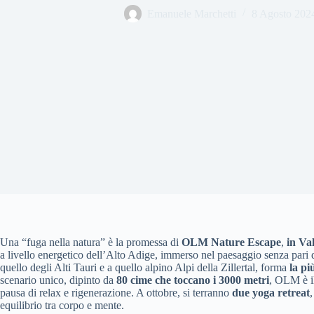
Emanuele Marchetti
8 Agosto 202
Una “fuga nella natura” è la promessa di
OLM Nature Escape
,
in Val
a livello energetico dell’Alto Adige, immerso nel paesaggio senza pari
quello degli Alti Tauri e a quello alpino Alpi della Zillertal, forma
la pi
scenario unico, dipinto da
80 cime che toccano i 3000 metri
, OLM è il
pausa di relax e rigenerazione. A ottobre, si terranno
due yoga retreat
equilibrio tra corpo e mente.