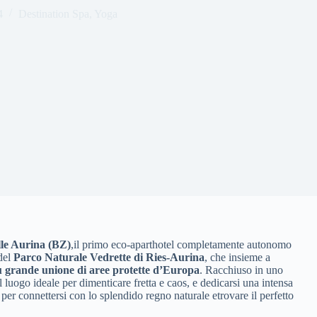
4
Destination Spa
,
Yoga
le Aurina (BZ)
,il primo eco-aparthotel completamente autonomo
 del
Parco Naturale Vedrette di Ries-Aurina
, che insieme a
ù grande unione di aree protette d’Europa
. Racchiuso in uno
 luogo ideale per dimenticare fretta e caos, e dedicarsi una intensa
, per connettersi con lo splendido regno naturale etrovare il perfetto