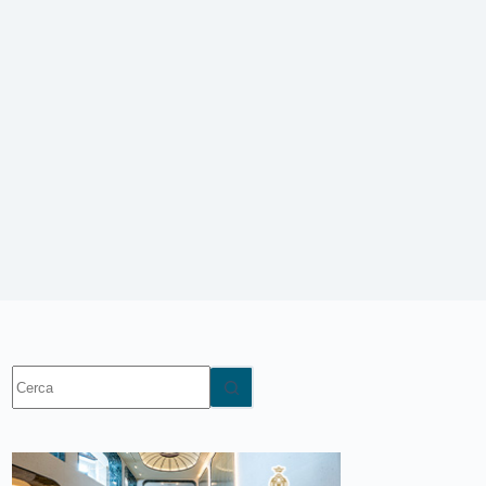
Nessun
risultato