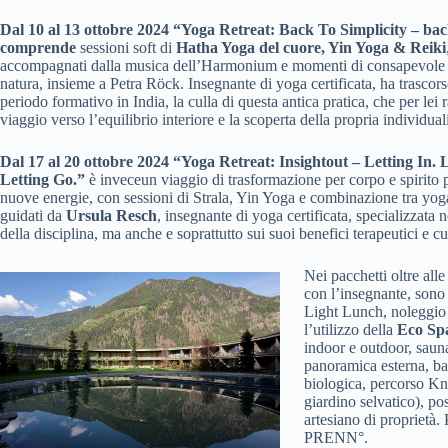
Dal 10 al 13 ottobre 2024 “Yoga Retreat: Back To Simplicity – bac
comprende
sessioni soft di
Hatha Yoga del cuore, Yin Yoga & Reiki
accompagnati dalla musica dell’Harmonium e momenti di consapevole c
natura, insieme a Petra Röck. Insegnante di yoga certificata, ha trascor
periodo formativo in India, la culla di questa antica pratica, che per lei
viaggio verso l’equilibrio interiore e la scoperta della propria individuali
Dal 17 al 20 ottobre 2024 “Yoga Retreat: Insightout – Letting In. 
Letting Go.”
è inveceun viaggio di trasformazione per corpo e spirito p
nuove energie, con sessioni di Strala, Yin Yoga e combinazione tra yoga
guidati da
Ursula Resch
, insegnante di yoga certificata, specializzata 
della disciplina, ma anche e soprattutto sui suoi benefici terapeutici e cu
Nei pacchetti oltre alle
con l’insegnante, son
Light Lunch, noleggio 
l’utilizzo della
Eco Sp
indoor e outdoor, saun
panoramica esterna, ba
biologica, percorso Kn
giardino selvatico), po
artesiano di proprietà.
PRENN°.