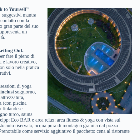
k to Yourself”
, suggestivi mantra
ontatto con la
so gran parte del suo
 rappresenta un
tà.
Letting Out.
er fare il pieno di
 e lavoro creativo,
non solo nella pratica
rativi.
 sessioni di yoga
o
inclusi
soggiorno,
attrezzatura,
a
(con piscina
a finlandese
gno turco, sauna
eipp; Eco BAR e area relax; area fitness & yoga con vista sul
sto auto riservato, acqua pura di montagna gratuita dal pozzo
 Prenotabile come servizio aggiuntivo il pacchetto cena al ristorante