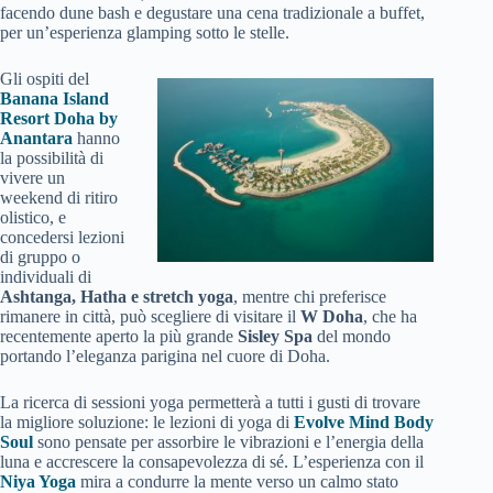
facendo dune bash e degustare una cena tradizionale a buffet,
per un’esperienza glamping sotto le stelle.
Gli ospiti del
Banana Island
Resort Doha by
Anantara
hanno
la possibilità di
vivere un
weekend di ritiro
olistico, e
concedersi lezioni
di gruppo o
individuali di
Ashtanga, Hatha e stretch yoga
, mentre chi preferisce
rimanere in città, può scegliere di visitare il
W Doha
, che ha
recentemente aperto la più grande
Sisley Spa
del mondo
portando l’eleganza parigina nel cuore di Doha.
La ricerca di sessioni yoga permetterà a tutti i gusti di trovare
la migliore soluzione: le lezioni di yoga di
Evolve Mind Body
Soul
sono pensate per assorbire le vibrazioni e l’energia della
luna e accrescere la consapevolezza di sé. L’esperienza con il
Niya Yoga
mira a condurre la mente verso un calmo stato