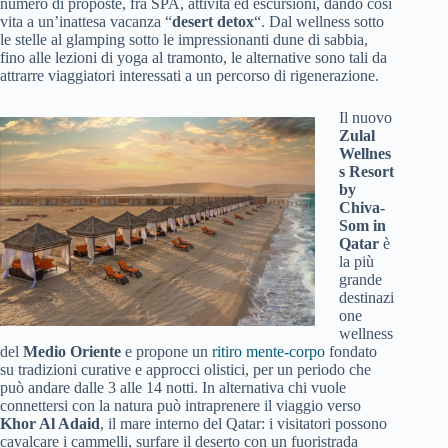
numero di proposte, fra SPA, attività ed escursioni, dando così
vita a un’inattesa vacanza “
desert detox
“. Dal wellness sotto
le stelle al glamping sotto le impressionanti dune di sabbia,
fino alle lezioni di yoga al tramonto, le alternative sono tali da
attrarre viaggiatori interessati a un percorso di rigenerazione.
Il nuovo
Zulal
Wellnes
s Resort
by
Chiva-
Som in
Qatar
è
la più
grande
destinazi
one
wellness
del
Medio Oriente
e propone un
ritiro mente-corpo
fondato
su tradizioni curative e approcci olistici, per un periodo che
può andare dalle 3 alle 14 notti. In alternativa chi vuole
connettersi con la natura può intraprenere il viaggio verso
Khor Al Adaid
, il mare interno del Qatar: i visitatori possono
cavalcare i cammelli, surfare il deserto con un fuoristrada