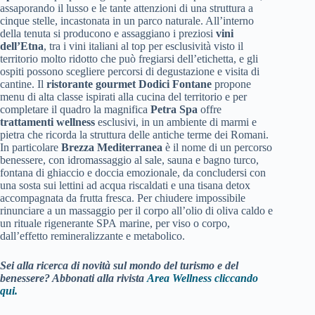
assaporando il lusso e le tante attenzioni di una struttura a
cinque stelle, incastonata in un parco naturale. All’interno
della tenuta si producono e assaggiano i preziosi
vini
dell’Etna
, tra i vini italiani al top per esclusività visto il
territorio molto ridotto che può fregiarsi dell’etichetta, e gli
ospiti possono scegliere percorsi di degustazione e visita di
cantine. Il
ristorante gourmet Dodici Fontane
propone
menu di alta classe ispirati alla cucina del territorio e per
completare il quadro la magnifica
Petra Spa
offre
trattamenti wellness
esclusivi, in un ambiente di marmi e
pietra che ricorda la struttura delle antiche terme dei Romani.
In particolare
Brezza Mediterranea
è il nome di un percorso
benessere, con idromassaggio al sale, sauna e bagno turco,
fontana di ghiaccio e doccia emozionale, da concludersi con
una sosta sui lettini ad acqua riscaldati e una tisana detox
accompagnata da frutta fresca. Per chiudere impossibile
rinunciare a un massaggio per il corpo all’olio di oliva caldo e
un rituale rigenerante SPA marine, per viso o corpo,
dall’effetto remineralizzante e metabolico.
Sei alla ricerca di novità sul mondo del turismo e del
benessere? Abbonati alla rivista
Area Wellness cliccando
qui.