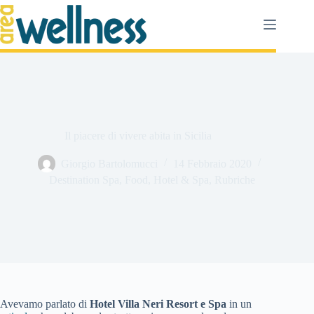
Salta
al
contenuto
Il piacere di vivere abita in Sicilia
Giorgio Bartolomucci
14 Febbraio 2020
Destination Spa
,
Food
,
Hotel & Spa
,
Rubriche
Avevamo parlato di
Hotel Villa Neri Resort e Spa
in un