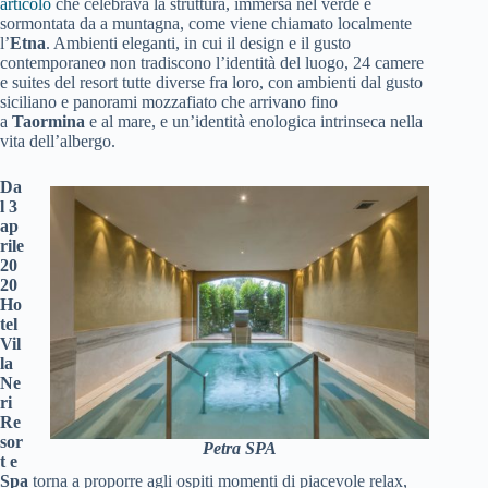
articolo
che celebrava la struttura, immersa nel verde e
sormontata da a muntagna, come viene chiamato localmente
l’
Etna
. Ambienti eleganti, in cui il design e il gusto
contemporaneo non tradiscono l’identità del luogo, 24 camere
e suites del resort tutte diverse fra loro, con ambienti dal gusto
siciliano e panorami mozzafiato che arrivano fino
a
Taormina
e al mare, e un’identità enologica intrinseca nella
vita dell’albergo.
Da
l 3
ap
rile
20
20
Ho
tel
Vil
la
Ne
ri
Re
sor
Petra SPA
t e
Spa
torna a proporre agli ospiti momenti di piacevole relax,