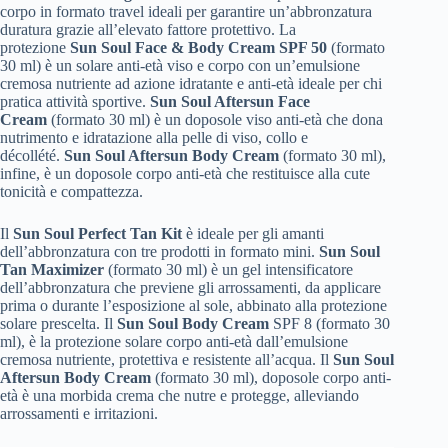
corpo in formato travel ideali per garantire un’abbronzatura
duratura grazie all’elevato fattore protettivo. La
protezione
Sun Soul Face & Body Cream SPF 50
(formato
30 ml) è un solare anti-età viso e corpo con un’emulsione
cremosa nutriente ad azione idratante e anti-età ideale per chi
pratica attività sportive.
Sun Soul Aftersun Face
Cream
(formato 30 ml) è un doposole viso anti-età che dona
nutrimento e idratazione alla pelle di viso, collo e
décollété.
Sun Soul Aftersun Body Cream
(formato 30 ml),
infine, è un doposole corpo anti-età che restituisce alla cute
tonicità e compattezza.
Il
Sun Soul Perfect Tan Kit
è ideale per gli amanti
dell’abbronzatura con tre prodotti in formato mini.
Sun Soul
Tan Maximizer
(formato 30 ml) è un gel intensificatore
dell’abbronzatura che previene gli arrossamenti, da applicare
prima o durante l’esposizione al sole, abbinato alla protezione
solare prescelta. Il
Sun Soul Body Cream
SPF 8 (formato 30
ml), è la protezione solare corpo anti-età dall’emulsione
cremosa nutriente, protettiva e resistente all’acqua. Il
Sun Soul
Aftersun Body Cream
(formato 30 ml), doposole corpo anti-
età è una morbida crema che nutre e protegge, alleviando
arrossamenti e irritazioni.