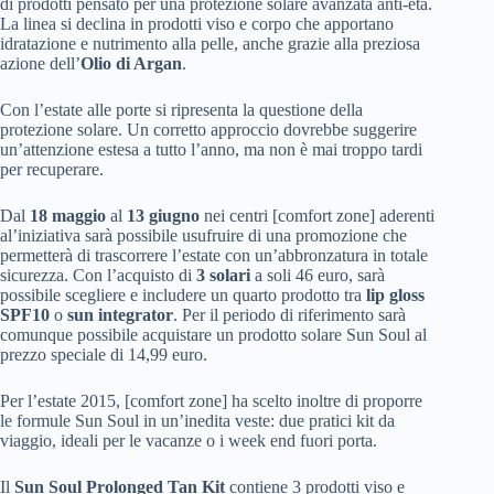
di prodotti pensato per una protezione solare avanzata anti-età.
La linea si declina in prodotti viso e corpo che apportano
idratazione e nutrimento alla pelle, anche grazie alla preziosa
azione dell’
Olio di Argan
.
Con l’estate alle porte si ripresenta la questione della
protezione solare. Un corretto approccio dovrebbe suggerire
un’attenzione estesa a tutto l’anno, ma non è mai troppo tardi
per recuperare.
Dal
18 maggio
al
13 giugno
nei centri [comfort zone] aderenti
al’iniziativa sarà possibile usufruire di una promozione che
permetterà di trascorrere l’estate con un’abbronzatura in totale
sicurezza. Con l’acquisto di
3 solari
a soli 46 euro, sarà
possibile scegliere e includere un quarto prodotto tra
lip gloss
SPF10
o
sun integrator
. Per il periodo di riferimento sarà
comunque possibile acquistare un prodotto solare Sun Soul al
prezzo speciale di 14,99 euro.
Per l’estate 2015, [comfort zone] ha scelto inoltre di proporre
le formule Sun Soul in un’inedita veste: due pratici kit da
viaggio, ideali per le vacanze o i week end fuori porta.
Il
Sun Soul Prolonged Tan Kit
contiene 3 prodotti viso e