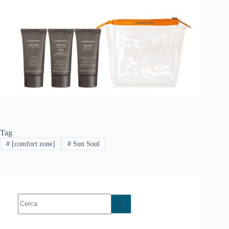
Tag
#
[comfort zone]
#
Sun Soul
Nessun
risultato