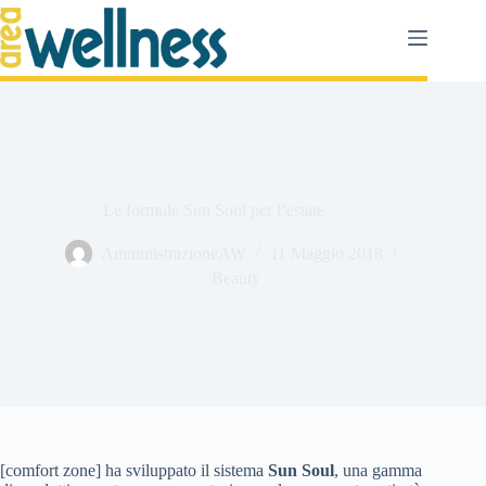
Salta
al
contenuto
Le formule Sun Soul per l’estate
AmministrazioneAW
11 Maggio 2018
Beauty
[comfort zone] ha sviluppato il sistema
Sun Soul
, una gamma