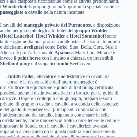
sci e alle ciaspolate riconosciute come le attività predominanti,
i
Winklerhotels
propongono un’opportunità speciale come le
passeggiate a cavallo
nella natura incantata.
I cavalli del
maneggio privato del Purmontes
, a disposizione
anche per gli ospiti degli altri hotel del
gruppo Winkler
(
Hotel Lanerhof, Hotel Winkler e Hotel Sonnenhof
) sono
tanti e ognuno ha una propria caratteristica. Ci sono i tranquilli
e dolcissimi
avelignesi
come Birke, Sina, Bella, Cora, Susi e
Alina, c’è poi l’affascinante
Apaloosa
Mary Lou, Miracle è
invece il
paint horse
con il manto a chiazze, tre irresistibili
Shetland pony
e il simpatico
mulo
Beethoven.
Judith Faller
, allevatrice e addestratrice di cavalli da
corsa, è la
responsabile dell’intero maneggio
: è
un’istruttrice di equitazione e guida di trail riding certificata,
possiede anche il distintivo austriaco in bronzo per la guida di
carrozze. Dopo un colloquio con gli ospiti, prepara lezioni
private, di gruppo o uscite a cavallo, a seconda delle esigenze
e del grado di esperienza. I principianti cominciano con
l’addestramento del cavallo, imparano come stare in sella
correttamente, come muoversi al trotto, come tenere le redini e
impostare la fiducia con il cavallo. I cavallerizzi avanzati
imparano a cavalcare con la giusta postura e acquisiscono la
capacità di gestire diversi tipi di cavalli in mezzo alla natura