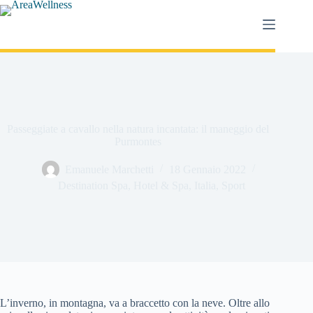
Salta
al
contenuto
Passeggiate a cavallo nella natura incantata: il maneggio del
Purmontes
Emanuele Marchetti
18 Gennaio 2022
Destination Spa
,
Hotel & Spa
,
Italia
,
Sport
L’inverno, in montagna, va a braccetto con la neve. Oltre allo