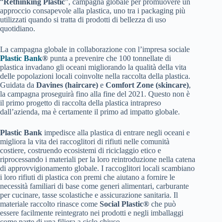
“
Rethinking Plastic
”, campagna globale per promuovere un
approccio consapevole alla plastica, uno tra i packaging più
utilizzati quando si tratta di prodotti di bellezza di uso
quotidiano.
La campagna globale in collaborazione con l’impresa sociale
Plastic Bank
®
punta a prevenire che 100 tonnellate di
plastica invadano gli oceani migliorando la qualità della vita
delle popolazioni locali coinvolte nella raccolta della plastica.
Guidata da
Davines (haircare)
e
Comfort Zone (skincare)
,
la campagna proseguirà fino alla fine del 2021. Questo non è
il primo progetto di raccolta della plastica intrapreso
dall’azienda, ma è certamente il primo ad impatto globale.
Plastic Bank
impedisce alla plastica di entrare negli oceani e
migliora la vita dei raccoglitori di rifiuti nelle comunità
costiere, costruendo ecosistemi di riciclaggio etico e
riprocessando i materiali per la loro reintroduzione nella catena
di approvvigionamento globale. I raccoglitori locali scambiano
i loro rifiuti di plastica con premi che aiutano a fornire le
necessità familiari di base come generi alimentari, carburante
per cucinare, tasse scolastiche e assicurazione sanitaria. Il
materiale raccolto rinasce come
Social Plastic®
che può
essere facilmente reintegrato nei prodotti e negli imballaggi
come parte di una filiera a ciclo chiuso.