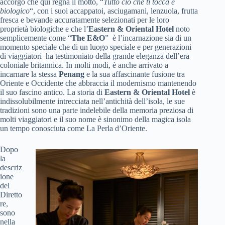
accorgo che qui regna il motto, “
Tutto ciò che ti tocca è
biologico
“, con i suoi accappatoi, asciugamani, lenzuola, frutta
fresca e bevande accuratamente selezionati per le loro
proprietà biologiche e che l’
Eastern & Oriental Hotel
noto
semplicemente come “
The E&O
” è l’incarnazione sia di un
momento speciale che di un luogo speciale e per generazioni
di viaggiatori ha testimoniato della grande eleganza dell’era
coloniale britannica. In molti modi, è anche arrivato a
incarnare la stessa
Penang
e la sua affascinante fusione tra
Oriente e Occidente che abbraccia il modernismo mantenendo
il suo fascino antico. La storia di
Eastern & Oriental Hotel
è
indissolubilmente intrecciata nell’antichità dell’isola, le sue
tradizioni sono una parte indelebile della memoria preziosa di
molti viaggiatori e il suo nome è sinonimo della magica isola
un tempo conosciuta come La Perla d’Oriente.
Dopo
la
descriz
ione
del
Diretto
re,
sono
nella