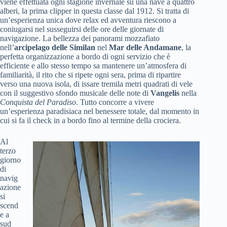
viene effettuata ogni stagione invernale su una nave a quattro
alberi, la prima clipper in questa classe dal 1912. Si tratta di
un’esperienza unica dove relax ed avventura riescono a
coniugarsi nel susseguirsi delle ore delle giornate di
navigazione. La bellezza dei panorami mozzafiato
nell’
arcipelago delle Similan
nel
Mar delle Andamane
, la
perfetta organizzazione a bordo di ogni servizio che è
efficiente e allo stesso tempo sa mantenere un’atmosfera di
familiarità, il rito che si ripete ogni sera, prima di ripartire
verso una nuova isola, di issare tremila metri quadrati di vele
con il suggestivo sfondo musicale delle note di
Vangelis
nella
Conquista del Paradiso
. Tutto concorre a vivere
un’esperienza paradisiaca nel benessere totale, dal momento in
cui si fa il check in a bordo fino al termine della crociera.
Al
terzo
giorno
di
navig
azione
si
scend
e a
sud