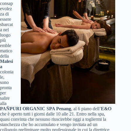
consap
evolez
za di
essere
sbarcat
a nel
luogo
più
emble
matico
della
Malesi
a
colonia
le,
sono
pronta
per
salire
alla
PAÑPURI ORGANIC SPA Penang
, al 6 piano dell’
E&O
che è aperto tutti i giorni dalle 10 alle 21. Entro nella spa,
quasi convinta che nessuno riuscirebbe oggi a togliermi la
stanchezza che ho accumulato e vengo invitata ad un
colloquio preliminare molto professionale in cui la direttrice