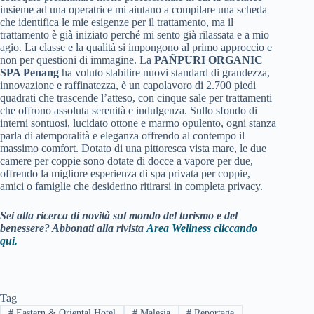
insieme ad una operatrice mi aiutano a compilare una scheda
che identifica le mie esigenze per il trattamento, ma il
trattamento è già iniziato perché mi sento già rilassata e a mio
agio. La classe e la qualità si impongono al primo approccio e
non per questioni di immagine. La
PAÑPURI ORGANIC
SPA Penang
ha voluto stabilire nuovi standard di grandezza,
innovazione e raffinatezza, è un capolavoro di 2.700 piedi
quadrati che trascende l’atteso, con cinque sale per trattamenti
che offrono assoluta serenità e indulgenza. Sullo sfondo di
interni sontuosi, lucidato ottone e marmo opulento, ogni stanza
parla di atemporalità e eleganza offrendo al contempo il
massimo comfort. Dotato di una pittoresca vista mare, le due
camere per coppie sono dotate di docce a vapore per due,
offrendo la migliore esperienza di spa privata per coppie,
amici o famiglie che desiderino ritirarsi in completa privacy.
Sei alla ricerca di novità sul mondo del turismo e del
benessere? Abbonati alla rivista
Area Wellness cliccando
qui.
Tag
#
Eastern & Oriental Hotel
#
Malesia
#
Reportage