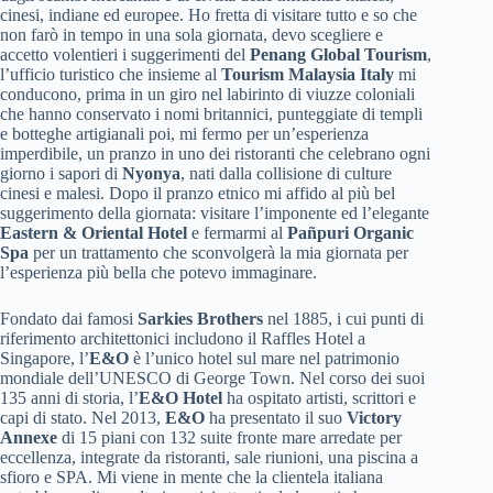
cinesi, indiane ed europee. Ho fretta di visitare tutto e so che
non farò in tempo in una sola giornata, devo scegliere e
accetto volentieri i suggerimenti del
Penang Global Tourism
,
l’ufficio turistico che insieme al
Tourism Malaysia Italy
mi
conducono, prima in un giro nel labirinto di viuzze coloniali
che hanno conservato i nomi britannici, punteggiate di templi
e botteghe artigianali poi, mi fermo per un’esperienza
imperdibile, un pranzo in uno dei ristoranti che celebrano ogni
giorno i sapori di
Nyonya
, nati dalla collisione di culture
cinesi e malesi. Dopo il pranzo etnico mi affido al più bel
suggerimento della giornata: visitare l’imponente ed l’elegante
Eastern & Oriental Hotel
e fermarmi al
Pañpuri Organic
Spa
per un trattamento che sconvolgerà la mia giornata per
l’esperienza più bella che potevo immaginare.
Fondato dai famosi
Sarkies Brothers
nel 1885, i cui punti di
riferimento architettonici includono il Raffles Hotel a
Singapore, l’
E&O
è l’unico hotel sul mare nel patrimonio
mondiale dell’UNESCO di George Town. Nel corso dei suoi
135 anni di storia, l’
E&O Hotel
ha ospitato artisti, scrittori e
capi di stato. Nel 2013,
E&O
ha presentato il suo
Victory
Annexe
di 15 piani con 132 suite fronte mare arredate per
eccellenza, integrate da ristoranti, sale riunioni, una piscina a
sfioro e SPA. Mi viene in mente che la clientela italiana