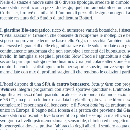
Nelle 43 stanze e nuove suite di 6 diverse tipologie, arredate in cirmol
sono stati inseriti iconici pezzi di design, quelli intramontabili ed unici
Corbusier, Prouvè e tanti altri. L’unione di pezzi di design con oggetti a
recente restauro dello Studio di architettura Botturi.
Il
giardino Bio-energetico
, ricco di numerose varietà botaniche, i siste
“rivitalizzazione” Grander, che consente di recuperare le molteplici e ben
si possono provare le tecniche base dello Yoga, rispecchia l’ambientazion
materassi e i guanciali delle eleganti stanze e delle suite arredate con g
continuamente aggiornata che non stravolge i concetti del buongusto, sot
livello. In famiglia si sceglie il presidio Slow Food e l’agricoltura a c
secondo principi biologici e biodinamici. Una particolare attenzione è ri
curato. La cucina si distingue anche per sapori e spezie, nuove scoperte d
marmellate con mix di profumi stagionali che rendono le colazioni parti
L’hotel dispone di una
SPA & centro benessere
,
beauty farm
con prog
Wellness
integra i programmi con attività sportive quotidiane. L’atmosfer
significativi pezzi d’antiquariato locale e si è circondati da uno spazio 
e 36 C°, una piscina in inox riscaldata in giardino, più vasche idromass
completare l’esperienza del benessere, è il
Forest bathing
da praticare n
unico in Europa. Il bagno nella foresta è la pratica che proviene dal Gia
sono stati riconosciuti a livello scientifico pratiche semplici ma efficaci
svolgono a livello psico-emozionale, sensoriale, chimico ed energetico. 
bioenergetica dove si prativa l’abbraccio degli alberi, il sentiero acqua 