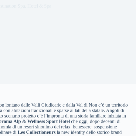
stination Spa
,
Hotel & Spa
non lontano dalle Valli Giudicarie e dalla Val di Non c’è un territorio
 con abitazioni tradizionali e sparse ai lati della statale. Angoli di
 scenario protetto c’è l’impronta di una storia familiare iniziata in
rama Alp & Wellness Sport Hotel
che oggi, dopo decenni di
sionomia di un resort sinonimo dei relax, benessere, sospensione
plinare di
Les Collectioneurs
la new identity dello storico brand