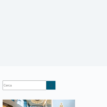
Nessun
risultato