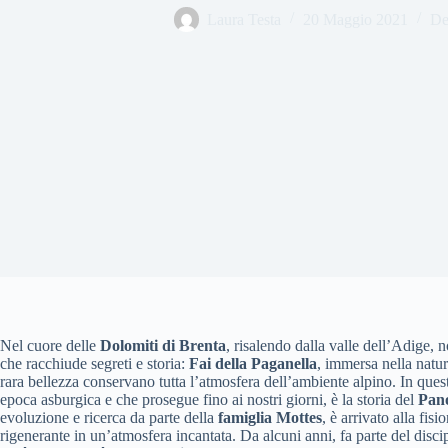
Laura Testa
20 Maggio 2021
De
Nel cuore delle
Dolomiti di Brenta
, risalendo dalla valle dell’Adige, 
che racchiude segreti e storia:
Fai della Paganella
, immersa nella natura
rara bellezza conservano tutta l’atmosfera dell’ambiente alpino. In questo
epoca asburgica e che prosegue fino ai nostri giorni, è la storia del
Pano
evoluzione e ricerca da parte della
famiglia Mottes
, è arrivato alla fi
rigenerante in un’atmosfera incantata. Da alcuni anni, fa parte del disci