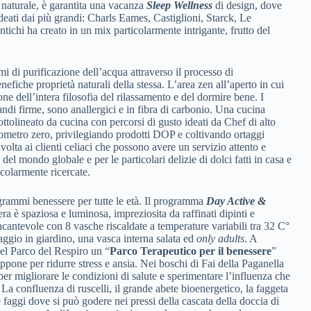
o naturale, è garantita una vacanza
Sleep Wellness
di design, dove
 ideati dai più grandi: Charls Eames, Castiglioni, Starck, Le
ntichi ha creato in un mix particolarmente intrigante, frutto del
mi di purificazione dell’acqua attraverso il processo di
efiche proprietà naturali della stessa. L’area zen all’aperto in cui
e dell’intera filosofia del rilassamento e del dormire bene. I
randi firme, sono anallergici e in fibra di carbonio. Una cucina
tolineato da cucina con percorsi di gusto ideati da Chef di alto
hilometro zero, privilegiando prodotti DOP e coltivando ortaggi
volta ai clienti celiaci che possono avere un servizio attento e
el mondo globale e per le particolari delizie di dolci fatti in casa e
colarmente ricercate.
rammi benessere per tutte le età. Il programma
Day Active &
a è spaziosa e luminosa, impreziosita da raffinati dipinti e
incantevole con 8 vasche riscaldate a temperature variabili tra 32 C°
aggio in giardino, una vasca interna salata ed
only adults
. A
el Parco del Respiro un “
Parco Terapeutico per il benessere
”
ppone per ridurre stress e ansia. Nei boschi di Fai della Paganella
 per migliorare le condizioni di salute e sperimentare l’influenza che
La confluenza di ruscelli, il grande abete bioenergetico, la faggeta
e faggi dove si può godere nei pressi della cascata della doccia di