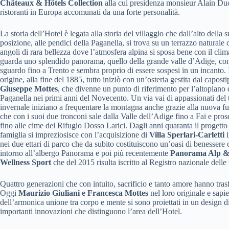
Châteaux & Hôtels Collection
alla cui presidenza monsieur Alain Duc
ristoranti in Europa accomunati da una forte personalità.
La storia dell’Hotel è legata alla storia del villaggio che dall’alto della 
posizione, alle pendici della Paganella, si trova su un terrazzo naturale 
angoli di rara bellezza dove l’atmosfera alpina si sposa bene con il clima
guarda uno splendido panorama, quello della grande valle d’Adige, con
sguardo fino a Trento e sembra proprio di essere sospesi in un incanto. 
origine, alla fine del 1885, tutto iniziò con un’osteria gestita dal caposti
Giuseppe Mottes
, che divenne un punto di riferimento per l’altopiano 
Paganella nei primi anni del Novecento. Un via vai di appassionati del
invernale iniziano a frequentare la montagna anche grazie alla nuova fu
che con i suoi due tronconi sale dalla Valle dell’Adige fino a Fai e pro
fino alle cime del Rifugio Dosso Larici. Dagli anni quaranta il progetto
famiglia si impreziosisce con l’acquisizione di
Villa Sperlari-Carletti
i
nei due ettari di parco che da subito costituiscono un’oasi di benessere 
intorno all’albergo Panorama e poi più recentemente
Panorama Alp 
Wellness Sport
che del 2015 risulta iscritto al Registro nazionale delle
Quattro generazioni che con intuito, sacrificio e tanto amore hanno trasf
Oggi
Maurizio Giuliani e Francesca Mottes
nel loro originale e sapie
dell’armonica unione tra corpo e mente si sono proiettati in un design 
importanti innovazioni che distinguono l’area dell’Hotel.