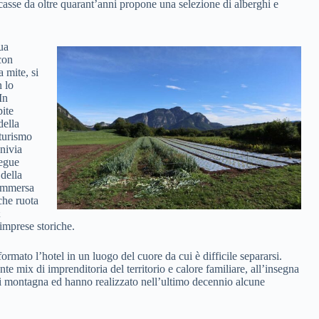
asse da oltre quarant’anni propone una selezione di alberghi e
sua
con
 mite, si
 lo
In
pite
della
 turismo
nivia
segue
 della
mmersa
che ruota
&
 imprese storiche.
ormato l’hotel in un luogo del cuore da cui è difficile separarsi.
nte mix di imprenditoria del territorio e calore familiare, all’insegna
di montagna ed hanno realizzato nell’ultimo decennio alcune