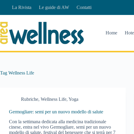
Salta
La Rivista
Le guide di AW
Contatti
al
contenuto
Home
Hote
Tag
Wellness Life
Rubriche
,
Wellness Life
,
Yoga
Germogliare: semi per un nuovo modello di salute
Con la settimana dedicata alla medicina tradizionale
cinese, entra nel vivo Germogliare, semi per un nuovo
modello di salute, festival del benessere che si terrà per 7