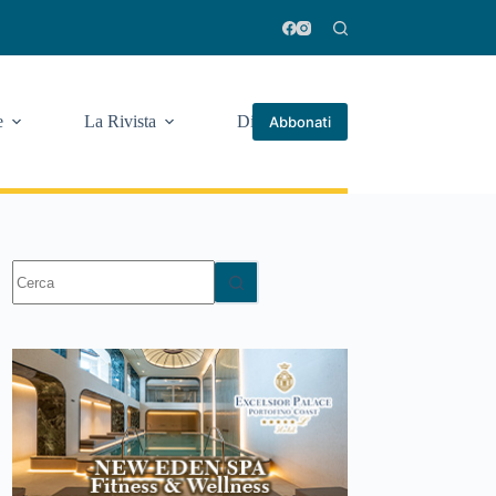
e
La Rivista
Di più
Abbonati
Nessun
risultato