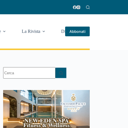
e
La Rivista
Di più
Abbonati
Nessun
risultato